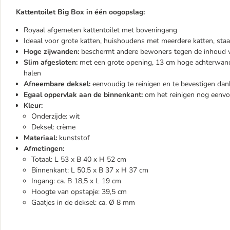
Kattentoilet Big Box in één oogopslag:
Royaal afgemeten kattentoilet met boveningang
Ideaal voor grote katten, huishoudens met meerdere katten, sta
Hoge zijwanden:
beschermt andere bewoners tegen de inhoud van
Slim afgesloten:
met een grote opening, 13 cm hoge achterwand &
halen
Afneembare deksel:
eenvoudig te reinigen en te bevestigen dankz
Egaal oppervlak aan de binnenkant:
om het reinigen nog eenv
Kleur:
Onderzijde: wit
Deksel: crème
Materiaal:
kunststof
Afmetingen:
Totaal: L 53 x B 40 x H 52 cm
Binnenkant: L 50,5 x B 37 x H 37 cm
Ingang: ca. B 18,5 x L 19 cm
Hoogte van opstapje: 39,5 cm
Gaatjes in de deksel: ca. Ø 8 mm