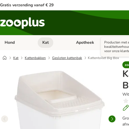
Gratis verzending vanaf € 29
Hond
Kat
Apotheek
Kle
Producten met e
Open categorie menu: Hond
Open categorie menu: Kat
Open 
kwaliteitverhou
voor onze klant
Kat
Kattenbakken
Gesloten kattenbak
Kattentoilet Big Box
zo
K
B
Wit
Gro
afn