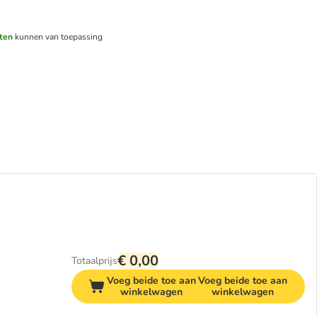
ten
kunnen van toepassing
€ 0,00
Totaalprijs
Voeg beide toe aan
Voeg beide toe aan
winkelwagen
winkelwagen