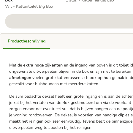
Box
1 stuk - Kattenhengel Leo
Wit - Kattentoilet Big Box
Productbeschrijving
Met de
extra hoge zijkanten
en de ingang van boven is dit toilet i
ongewenste uitwerpselen blijven in de box en zijn niet te bereike
afmetingen
voelen grote kattenrassen zich ook op hun gemak in d
geschikt voor huishoudens met meerdere katten.
De slim bedachte deksel heeft een grote ingang en is aan de acht
je kat bij het verlaten van de Box gestimuleerd om via de voorkant
zorgen ervoor dat eventueel vuil dat is blijven hangen aan de pootje
je woning rondzwerven. De deksel is voorzien van handige clipjes
maakt het reinigen ook zeer eenvoudig. Tevens bezit de binnenzijd
uitwerpselen weg te spoelen bij het reinigen.