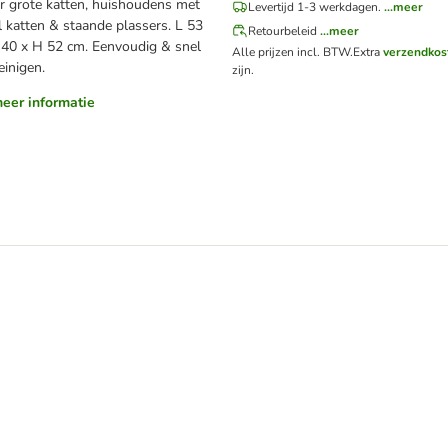
r grote katten, huishoudens met
Levertijd 1-3 werkdagen.
...meer
l katten & staande plassers. L 53
Retourbeleid
...meer
 40 x H 52 cm. Eenvoudig & snel
Alle prijzen incl. BTW.
Extra
verzendkos
reinigen.
zijn.
.meer informatie