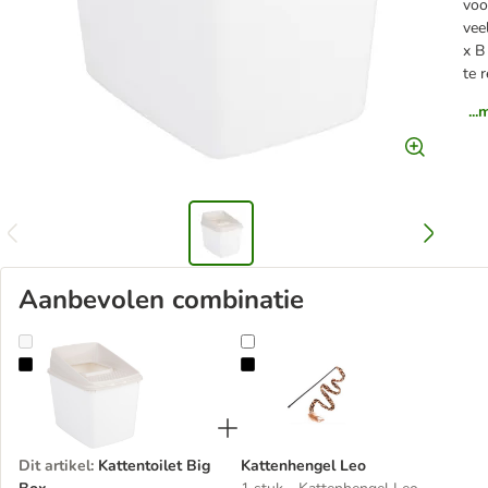
voo
vee
x B
te 
..
Aanbevolen combinatie
Kattentoilet Big Box
Kattenhengel Leo
Dit artikel
:
Kattentoilet Big
Kattenhengel Leo