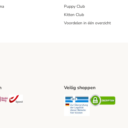
mma
Puppy Club
Kitten Club
Voordelen in één overzicht
n
Veilig shoppen
ing Method
L Shipping Method
Mondial Relay Shipping Method
bpost Shipping Method
Security
Securit