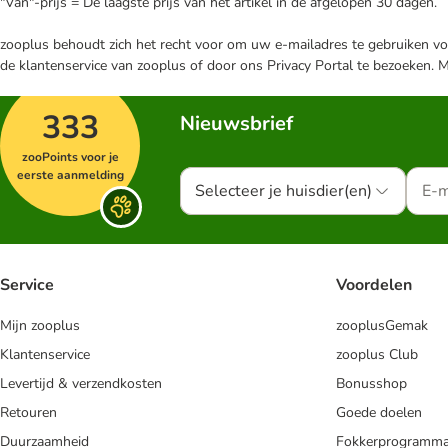
"Van"-prijs = De laagste prijs van het artikel in de afgelopen 30 dagen.
zooplus behoudt zich het recht voor om uw e-mailadres te gebruiken voo
de klantenservice van zooplus of door ons Privacy Portal te bezoeken. 
333
Nieuwsbrief
zooPoints voor je
eerste aanmelding
Selecteer je huisdier(en)
Service
Voordelen
Mijn zooplus
zooplusGemak
Klantenservice
zooplus Club
Levertijd & verzendkosten
Bonusshop
Retouren
Goede doelen
Duurzaamheid
Fokkerprogramm