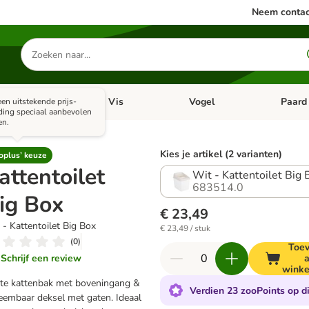
Neem contac
Zoeken
naar
producten
ine dieren
Vis
Vogel
Paard
en uitstekende prijs-
categorie menu: Apotheek
Open categorie menu: Kleine dieren
Open categorie menu: Vis
Open cat
ding speciaal aanbevolen
en.
Kies je artikel (2 varianten)
oplus’ keuze
attentoilet
Wit - Kattentoilet Big 
683514.0
ig Box
€ 23,49
 - Kattentoilet Big Box
€ 23,49 / stuk
(
0
)
Toe
Schrijf een review
wink
te kattenbak met boveningang &
Verdien 23 zooPoints op di
eembaar deksel met gaten. Ideaal