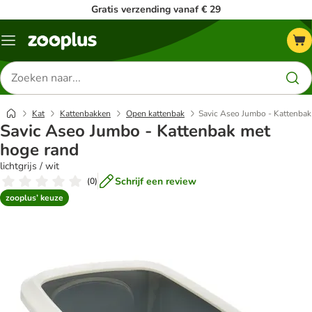
Gratis verzending vanaf € 29
Menu
Zoeken
naar
producten
Kat
Kattenbakken
Open kattenbak
Savic Aseo Jumbo - Kattenbak
Savic Aseo Jumbo - Kattenbak met
hoge rand
lichtgrijs / wit
Schrijf een review
(
0
)
zooplus’ keuze