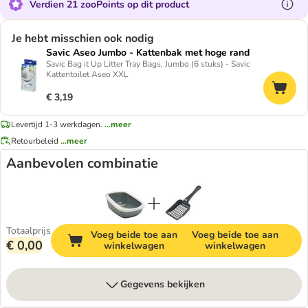
Verdien 21 zooPoints op dit product
Je hebt misschien ook nodig
Savic Aseo Jumbo - Kattenbak met hoge rand
Savic Bag it Up Litter Tray Bags, Jumbo (6 stuks) - Savic
Kattentoilet Aseo XXL
€ 3,19
Levertijd 1-3 werkdagen.
...meer
Retourbeleid
...meer
Aanbevolen combinatie
Totaalprijs
Voeg beide toe aan
Voeg beide toe aan
€ 0,00
winkelwagen
winkelwagen
Gegevens bekijken