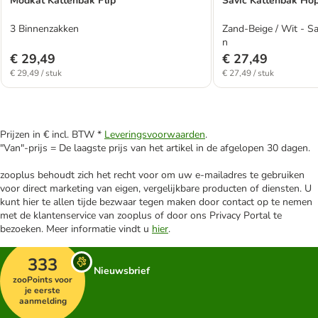
Modkat Kattenbak Flip
Savic Kattenbak Hop
3 Binnenzakken
Zand-Beige / Wit - Sa
n
€ 29,49
€ 27,49
€ 29,49 / stuk
€ 27,49 / stuk
Prijzen in € incl. BTW *
Leveringsvoorwaarden
.
"Van"-prijs = De laagste prijs van het artikel in de afgelopen 30 dagen.
zooplus behoudt zich het recht voor om uw e-mailadres te gebruiken
voor direct marketing van eigen, vergelijkbare producten of diensten. U
kunt hier te allen tijde bezwaar tegen maken door contact op te nemen
met de klantenservice van zooplus of door ons Privacy Portal te
bezoeken. Meer informatie vindt u
hier
.
333
Nieuwsbrief
zooPoints voor
je eerste
aanmelding