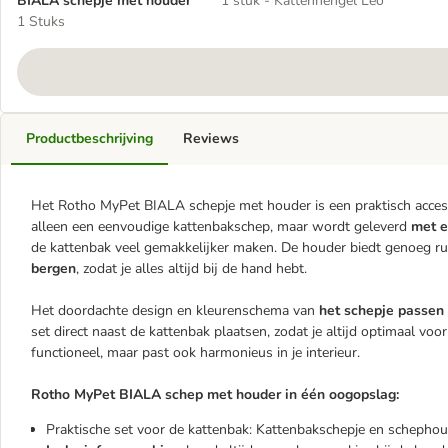
BIALA schepje met houder
1 stuk - Kattenhengel Leo
1 Stuks
Productbeschrijving
Reviews
Het Rotho MyPet BIALA schepje met houder is een praktisch accesso
alleen een eenvoudige kattenbakschep, maar wordt geleverd
met e
de kattenbak veel gemakkelijker maken. De houder biedt genoeg ru
bergen
, zodat je alles altijd bij de hand hebt.
Het doordachte design en kleurenschema van
het schepje passen 
set direct naast de kattenbak plaatsen, zodat je altijd optimaal voo
functioneel, maar past ook harmonieus in je interieur.
Rotho MyPet BIALA schep met houder in één oogopslag:
Praktische set voor de kattenbak: Kattenbakschepje en schepho