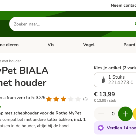
Neem contac
Zoeken
naar
producten
ine dieren
Vis
Vogel
Paard
categorie menu: Apotheek
Open categorie menu: Kleine dieren
Open categorie menu: Vis
Open cat
e met houder
yPet BIALA
Kies je artikel (2 var
1 Stuks
met houder
2214273.0
€ 13,99
area from zero to 5: 3.3/5
(
3
)
€ 13,99 / stuk
w
p met schephouder voor de Rotho MyPet
ok compatibel met andere kattenbakken,
incl. 1
aatsen in de houder, altijd bij de hand
Verdien 14 zoo