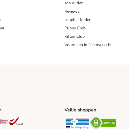
zoo outlet
Reviews
a
zooplus folder
mma
Puppy Club
Kitten Club
Voordelen in één overzicht
n
Veilig shoppen
ing Method
L Shipping Method
Mondial Relay Shipping Method
bpost Shipping Method
Security
Securit