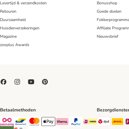
Levertijd & verzendkosten
Bonusshop
Retouren
Goede doelen
Duurzaamheid
Fokkerprogramm
Huisdierverzekeringen
Affiliate Progra
Magazine
Nieuwsbrief
zooplus Awards
Betaalmethoden
Bezorgdienste
Dpd Shipp
DH
Payconiq Payment Method
Bancontact Payment Method
Mastercard Payment Method
Apple Pay Payment Method
Klarna Payment Method
PayPal Payment Method
iDeal Payment Method