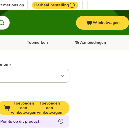
t met ons op
Herhaal bestelling
Winkelwagen
Topmerken
% Aanbiedingen
egorie menu: Vogel
Open categorie menu: Paard
Open categorie menu: Topmerke
ianten)
Toevoegen
Toevoegen
aan
aan
winkelwagen
winkelwagen
Points op dit product