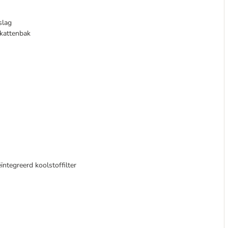
slag
 kattenbak
ntegreerd koolstoffilter