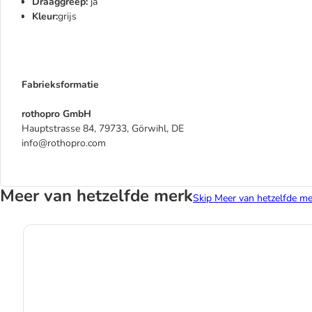
Draaggreep:
ja
Kleur:
grijs
Fabrieksformatie
rothopro GmbH
Hauptstrasse 84, 79733, Görwihl, DE
info@rothopro.com
Meer van hetzelfde merk
Skip Meer van hetzelfde me