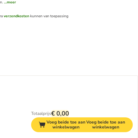
n.
...meer
tra
verzendkosten
kunnen van toepassing
€ 0,00
Totaalprijs
Voeg beide toe aan
Voeg beide toe aan
winkelwagen
winkelwagen