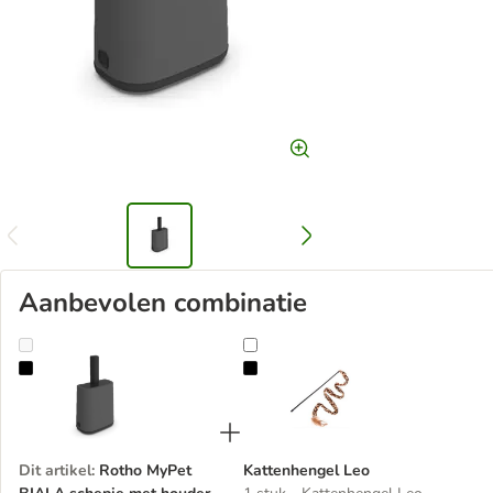
Aanbevolen combinatie
Rotho MyPet BIALA schepje met houder
Kattenhengel Leo
Dit artikel
:
Rotho MyPet
Kattenhengel Leo