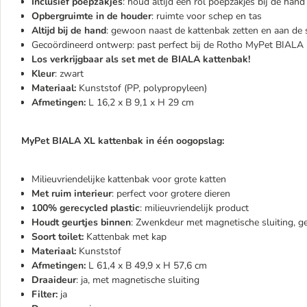
Inclusief poepzakjes
: houd altijd een rol poepzakjes bij de hand
Opbergruimte in de houder
: ruimte voor schep en tas
Altijd bij de hand
: gewoon naast de kattenbak zetten en aan de 
Gecoördineerd ontwerp: past perfect bij de Rotho MyPet BIALA
Los verkrijgbaar als set met de BIALA kattenbak!
Kleur
: zwart
Materiaal:
Kunststof (PP, polypropyleen)
Afmetingen:
L 16,2 x B 9,1 x H 29 cm
MyPet BIALA XL kattenbak in één oogopslag:
Milieuvriendelijke kattenbak voor grote katten
Met ruim interieur
: perfect voor grotere dieren
100% gerecycled plastic
: milieuvriendelijk product
Houdt geurtjes binnen
: Zwenkdeur met magnetische sluiting, geï
Soort toilet:
Kattenbak met kap
Materiaal:
Kunststof
Afmetingen:
L 61,4 x B 49,9 x H 57,6 cm
Draaideur
: ja, met magnetische sluiting
Filter:
ja