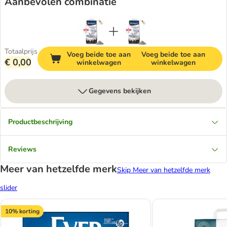
Aanbevolen combinatie
Totaalprijs
Voeg beide toe aan
Voeg beide toe aan
€ 0,00
winkelwagen
winkelwagen
Gegevens bekijken
Productbeschrijving
Reviews
Meer van hetzelfde merk
Skip Meer van hetzelfde merk
slider
10% korting