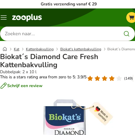
Gratis verzending vanaf € 29
Menu
Zoeken
naar
producten
Kat
Kattenbakvulling
Biokat's kattenbakvulling
Biokat´s Diamond
Biokat´s Diamond Care Fresh
Kattenbakvulling
Dubbelpak: 2 x 10 l
This is a stars rating area from zero to 5: 3.9/5
(
149
)
Schrijf een review