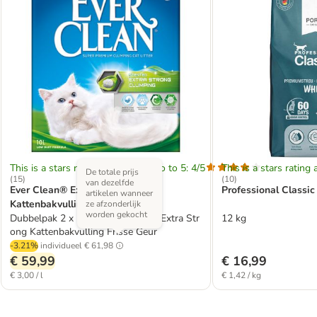
This is a stars rating area from zero to 5: 4/5
This is a stars rating 
De totale prijs
(
15
)
(
10
)
van dezelfde
Ever Clean® Extra Strong
Professional Classi
artikelen wanneer
Kattenbakvulling Frisse Geur
ze afzonderlijk
worden gekocht
Dubbelpak 2 x 10 l - Ever Clean® Extra Str
12 kg
ong Kattenbakvulling Frisse Geur
-3.21%
individueel
€ 61,98
€ 59,99
€ 16,99
€ 3,00 / l
€ 1,42 / kg