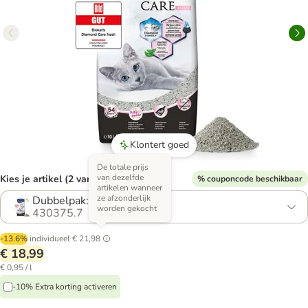
Klontert goed
De totale prijs
van dezelfde
Kies je artikel (2 varianten)
% couponcode beschikbaar
artikelen wanneer
ze afzonderlijk
Dubbelpak: 2 x 10 l
worden gekocht
430375.7
-13.6%
individueel
€ 21,98
€ 18,99
€ 0,95 / l
-10% Extra korting activeren