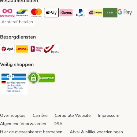
Betaalmethoden
Payconiq Payment Method
Bancontact Payment Method
Mastercard Payment Method
Apple Pay Payment Method
Klarna Payment Method
PayPal Payment Method
iDeal Payment Method
Riverty Payment 
Google P
Achteraf betalen
Achteraf betalen Payment Method
Bezorgdiensten
Dpd Shipping Method
DHL Shipping Method
Mondial Relay Shipping Method
bpost Shipping Method
Veilig shoppen
Security
Security
Over zooplus
Carrière
Corporate Website
Impressum
Algemene Voorwaarden
DSA
Hier de overeenkomst herroepen
Afval & Milieuvoorzieningen