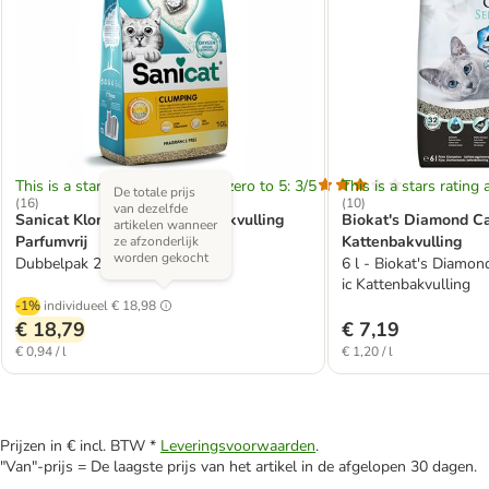
This is a stars rating area from zero to 5: 3/5
This is a stars rating 
De totale prijs
(
16
)
(
10
)
van dezelfde
Sanicat Klonterende Kattenbakvulling
Biokat's Diamond Ca
artikelen wanneer
Parfumvrij
Kattenbakvulling
ze afzonderlijk
worden gekocht
Dubbelpak 2 x 10 l
6 l - Biokat's Diamon
ic Kattenbakvulling
-1%
individueel
€ 18,98
€ 18,79
€ 7,19
€ 0,94 / l
€ 1,20 / l
Prijzen in € incl. BTW *
Leveringsvoorwaarden
.
"Van"-prijs = De laagste prijs van het artikel in de afgelopen 30 dagen.