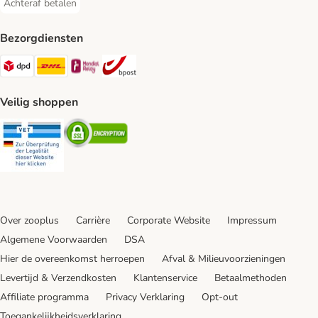
Achteraf betalen
Achteraf betalen Payment Method
Bezorgdiensten
Dpd Shipping Method
DHL Shipping Method
Mondial Relay Shipping Method
bpost Shipping Method
Veilig shoppen
Security
Security
Over zooplus
Carrière
Corporate Website
Impressum
Algemene Voorwaarden
DSA
Hier de overeenkomst herroepen
Afval & Milieuvoorzieningen
Levertijd & Verzendkosten
Klantenservice
Betaalmethoden
Affiliate programma
Privacy Verklaring
Opt-out
Toegankelijkheidsverklaring