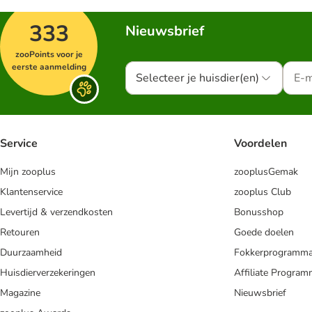
333
Nieuwsbrief
zooPoints voor je
eerste aanmelding
Selecteer je huisdier(en)
Service
Voordelen
Mijn zooplus
zooplusGemak
Klantenservice
zooplus Club
Levertijd & verzendkosten
Bonusshop
Retouren
Goede doelen
Duurzaamheid
Fokkerprogramm
Huisdierverzekeringen
Affiliate Progra
Magazine
Nieuwsbrief