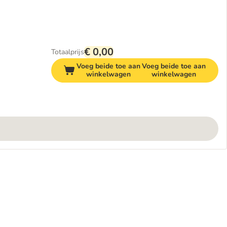
€ 0,00
Totaalprijs
Voeg beide toe aan
Voeg beide toe aan
winkelwagen
winkelwagen