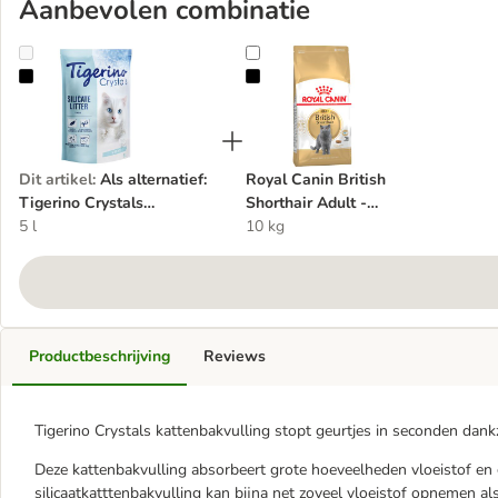
Aanbevolen combinatie
Als alternatief: Tigerino Crystals Kattenbakvulling
Royal Canin British Shorthair Adul
Dit artikel
:
Als alternatief:
Royal Canin British
Tigerino Crystals
Shorthair Adult -
Kattenbakvulling
5 l
Kattenvoer
10 kg
Productbeschrijving
Reviews
Tigerino Crystals kattenbakvulling stopt geurtjes in seconden dankzij
Deze kattenbakvulling absorbeert grote hoeveelheden vloeistof en 
silicaatkatttenbakvulling kan bijna net zoveel vloeistof opnemen al