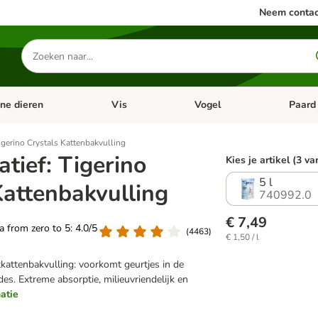
Neem contac
Zoeken
naar
producten
ine dieren
Vis
Vogel
Paard
categorie menu: Apotheek
Open categorie menu: Kleine dieren
Open categorie menu: Vis
Open cat
Tigerino Crystals Kattenbakvulling
atief: Tigerino
Kies je artikel (3 va
5 l
Kattenbakvulling
740992.0
€ 7,49
ea from zero to 5: 4.0/5
(
4463
)
€ 1,50 / l
atkattenbakvulling: voorkomt geurtjes in de
es. Extreme absorptie, milieuvriendelijk en
matie