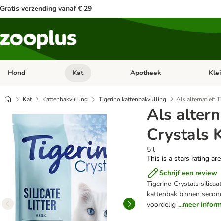
Gratis verzending vanaf € 29
Hond
Kat
Apotheek
Kle
Open categorie menu: Hond
Open categorie menu: Kat
Open 
Kat
Kattenbakvulling
Tigerino kattenbakvulling
Als alternatief: 
Als altern
Crystals 
5 l
This is a stars rating ar
Schrijf een review
Tigerino Crystals silica
kattenbak binnen second
voordelig
...meer infor