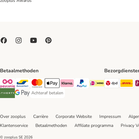
zooplus Awards
Betaalmethoden
Bezorgdienste
Dpd Shipp
DH
Payconiq Payment Method
Bancontact Payment Method
Mastercard Payment Method
Apple Pay Payment Method
Klarna Payment Method
PayPal Payment Method
iDeal Payment Method
Achteraf betalen
Achteraf betalen Payment Method
Riverty Payment Method
Google Pay Payment Method
Over zooplus
Carrière
Corporate Website
Impressum
Alge
Klantenservice
Betaalmethoden
Affiliate programma
Privacy V
© zooplus SE
2026