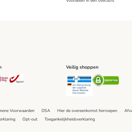
Voordelen in één overzicht
n
Veilig shoppen
ing Method
L Shipping Method
Mondial Relay Shipping Method
bpost Shipping Method
Security
Securit
mene Voorwaarden
DSA
Hier de overeenkomst herroepen
Afva
erklaring
Opt-out
Toegankelijkheidsverklaring