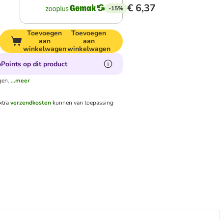
€ 6,37
-15%
Toevoegen
Toevoegen
aan
aan
winkelwagen
winkelwagen
Points op dit product
gen.
...meer
xtra
verzendkosten
kunnen van toepassing