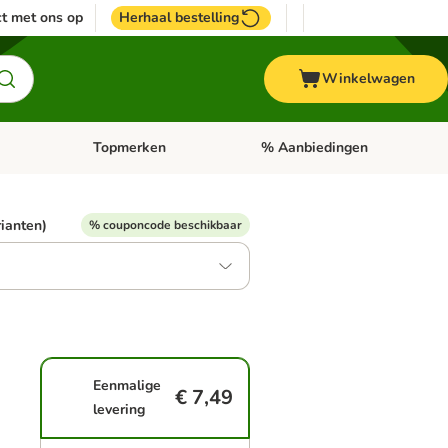
t met ons op
Herhaal bestelling
Winkelwagen
Topmerken
% Aanbiedingen
egorie menu: Vogel
Open categorie menu: Paard
Open categorie menu: Topmerke
rianten)
% couponcode beschikbaar
Eenmalige
€ 7,49
levering