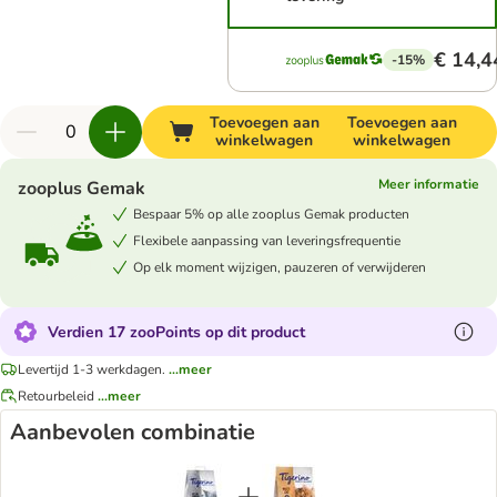
€ 14,4
-15%
Toevoegen aan
Toevoegen aan
winkelwagen
winkelwagen
Meer informatie
zooplus Gemak
Bespaar 5% op alle zooplus Gemak producten
Flexibele aanpassing van leveringsfrequentie
Op elk moment wijzigen, pauzeren of verwijderen
Verdien 17 zooPoints op dit product
Levertijd 1-3 werkdagen.
...meer
Retourbeleid
...meer
Aanbevolen combinatie