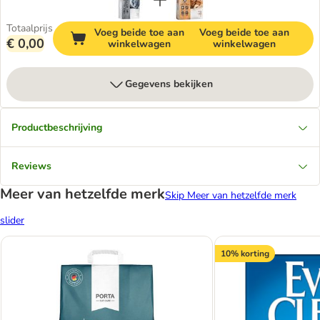
Totaalprijs
Voeg beide toe aan
Voeg beide toe aan
€ 0,00
winkelwagen
winkelwagen
Gegevens bekijken
Productbeschrijving
Reviews
Meer van hetzelfde merk
Skip Meer van hetzelfde merk
slider
10% korting