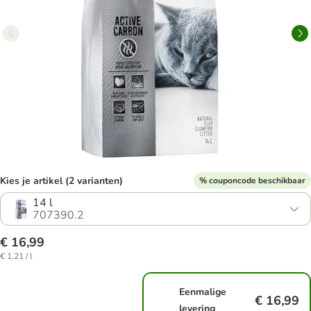
Kies je artikel (2 varianten)
% couponcode beschikbaar
14 l
707390.2
€ 16,99
€ 1,21 / l
Eenmalige
€ 16,99
levering