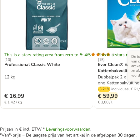
This is a stars rating area from zero to 5: 4/5
This is a stars rating 
De to
(
10
)
(
15
)
van d
Professional Classic White
Ever Clean® Extra S
artik
Kattenbakvulling Fri
ze af
word
12 kg
Dubbelpak 2 x 10 l - 
ong Kattenbakvulling
-3.21%
individueel
€ 61,
€ 16,99
€ 59,99
€ 1,42 / kg
€ 3,00 / l
Prijzen in € incl. BTW *
Leveringsvoorwaarden
.
"Van"-prijs = De laagste prijs van het artikel in de afgelopen 30 dagen.