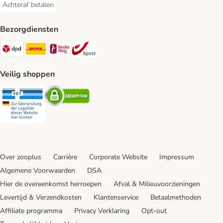
Achteraf betalen
Achteraf betalen Payment Method
Bezorgdiensten
Dpd Shipping Method
DHL Shipping Method
Mondial Relay Shipping Method
bpost Shipping Method
Veilig shoppen
Security
Security
Over zooplus
Carrière
Corporate Website
Impressum
Algemene Voorwaarden
DSA
Hier de overeenkomst herroepen
Afval & Milieuvoorzieningen
Levertijd & Verzendkosten
Klantenservice
Betaalmethoden
Affiliate programma
Privacy Verklaring
Opt-out