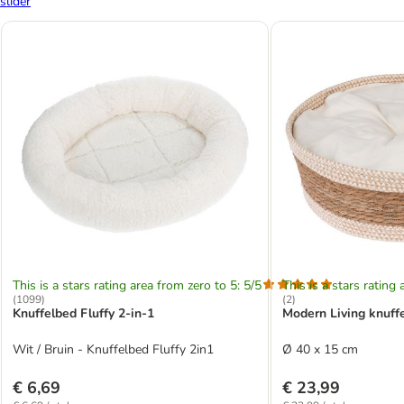
slider
This is a stars rating area from zero to 5: 5/5
This is a stars rating 
(
1099
)
(
2
)
Knuffelbed Fluffy 2-in-1
Modern Living knuff
Wit / Bruin - Knuffelbed Fluffy 2in1
Ø 40 x 15 cm
€ 6,69
€ 23,99