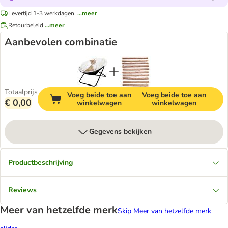
Levertijd 1-3 werkdagen.
...meer
Retourbeleid
...meer
Aanbevolen combinatie
Totaalprijs
Voeg beide toe aan
Voeg beide toe aan
€ 0,00
winkelwagen
winkelwagen
Gegevens bekijken
Productbeschrijving
Reviews
Meer van hetzelfde merk
Skip Meer van hetzelfde merk