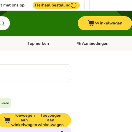
t met ons op
Herhaal bestelling
Winkelwagen
Topmerken
% Aanbiedingen
egorie menu: Vogel
Open categorie menu: Paard
Open categorie menu: Topmerke
iveren
Toevoegen
Toevoegen
aan
aan
winkelwagen
winkelwagen