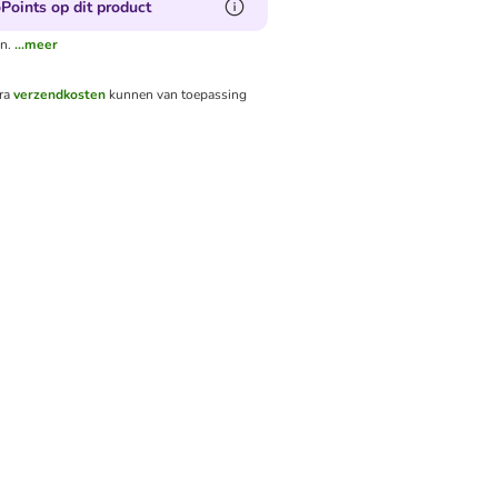
Points op dit product
n.
...meer
tra
verzendkosten
kunnen van toepassing