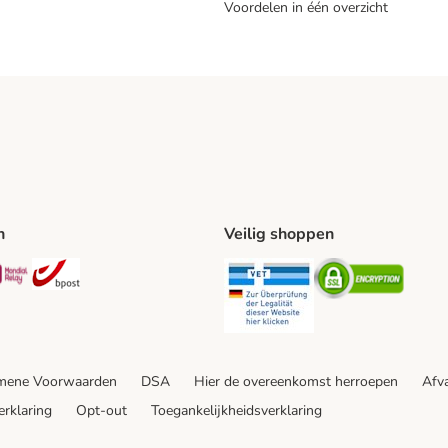
Voordelen in één overzicht
n
Veilig shoppen
ing Method
L Shipping Method
Mondial Relay Shipping Method
bpost Shipping Method
Security
Securit
mene Voorwaarden
DSA
Hier de overeenkomst herroepen
Afva
erklaring
Opt-out
Toegankelijkheidsverklaring