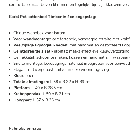
comfortabel naar boven klimmen en tegelijkertijd zijn klauwen verz
Kerbl Pet kattenbed Timber in één oogopslag:
Chique wandbak voor katten
Voor wandmontage
: comfortabele, verhoogde retraite met krabf
Veelzijdige ligmogelijkheden
: met hangmat en gestoffeerd ligo
Geïntegreerde sisal krabmat
: maakt effectieve klauwverzorging
Gemakkelijk schoon te maken: kussen en hangmat zijn wasbaar 
Snelle montage: bevestigingsmateriaal inbegrepen voor eenvoudi
Elegant ontwerp: past stijlvol in elke woonomgeving
Kleur:
bruin
Totale afmetingen:
L 58 x B 32 x H 89 cm
Platform:
L 40 x B 28,5 cm
Kraboppervlak:
L 50 x B 21 cm
Hangmat:
L 37 x B 36 cm
Fabrieksformatie