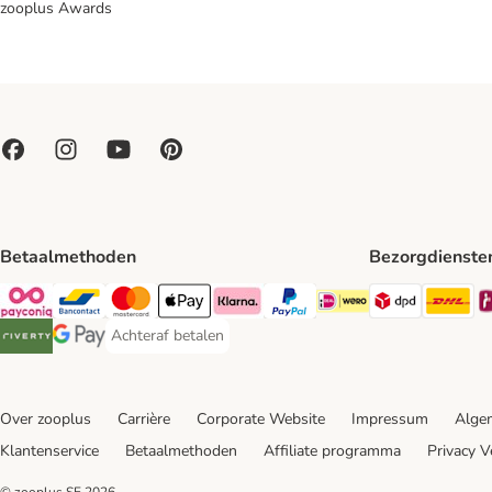
zooplus Awards
Betaalmethoden
Bezorgdienste
Dpd Shipp
DH
Payconiq Payment Method
Bancontact Payment Method
Mastercard Payment Method
Apple Pay Payment Method
Klarna Payment Method
PayPal Payment Method
iDeal Payment Method
Achteraf betalen
Achteraf betalen Payment Method
Riverty Payment Method
Google Pay Payment Method
Over zooplus
Carrière
Corporate Website
Impressum
Alge
Klantenservice
Betaalmethoden
Affiliate programma
Privacy V