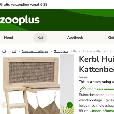
Gratis verzending vanaf € 29
Hond
Kat
Apotheek
Kle
Open categorie menu: Hond
Open categorie menu: Kat
Open 
Kat
Manden & holletjes
❤ Toppers
Kerbl Huisdier Kattenbed Hou
Kerbl Hui
Kattenbe
bruin
This is a stars rating 
Schrijf een revie
Ruimtebesparend krab-
wandmontage,
ligvl
beide machinewasbaa
89 cm
...meer informa