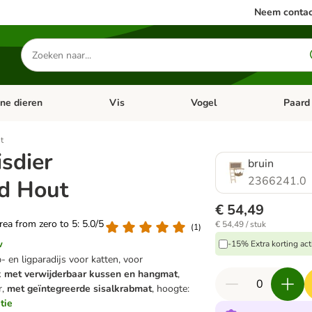
Neem contac
Zoeken
naar
producten
ine dieren
Vis
Vogel
Paard
categorie menu: Apotheek
Open categorie menu: Kleine dieren
Open categorie menu: Vis
Open cat
t
sdier
bruin
2366241.0
d Hout
€ 54,49
area from zero to 5: 5.0/5
€ 54,49 / stuk
(
1
)
w
-15% Extra korting act
 en ligparadijs voor katten, voor
ak met verwijderbaar kussen en hangmat
,
r,
met geïntegreerde sisalkrabmat
, hoogte:
tie