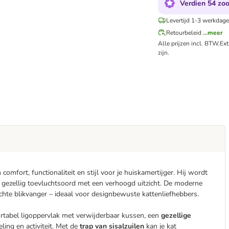
Verdien 54 zoo
Levertijd 1-3 werkdage
Retourbeleid
...meer
Alle prijzen incl. BTW.
Ex
zijn.
omfort, functionaliteit en stijl voor je huiskamertijger. Hij wordt
n gezellig toevluchtsoord met een verhoogd uitzicht. De moderne
echte blikvanger – ideaal voor designbewuste kattenliefhebbers.
ortabel ligoppervlak met verwijderbaar kussen, een
gezellige
ing en activiteit. Met de
trap van sisalzuilen
kan je kat