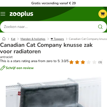
Gratis verzending vanaf € 29
Menu
Zoeken
naar
producten
Kat
Manden & holletjes
❤ Toppers
Canadian Cat Company knusse
Canadian Cat Company knusse zak
voor radiatoren
antraciet
This is a stars rating area from zero to 5: 3.0/5
(
1
)
Schrijf een review