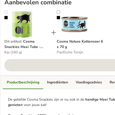
Aanbevolen combinatie
Cosma Snackies Maxi Tube - Gevriesdroogde Kattensnacks
Cosma Nature Kattenvoer 6 x 70 
Dit artikel
:
Cosma
Cosma Nature Kattenvoer 6
Snackies Maxi Tube -
x 70 g
Gevriesdroogde
Kip (160 g)
Pacifische Tonijn
Kattensnacks
Productbeschrijving
Ingrediënten
Voedingsadvies
Re
De geliefde Cosma Snackies zijn er nu ook in de
handige Maxi Tu
genieten
voor jouw kat!