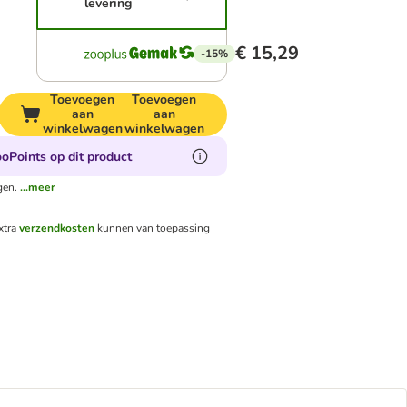
levering
€ 15,29
-15%
Toevoegen
Toevoegen
aan
aan
winkelwagen
winkelwagen
oPoints op dit product
gen.
...meer
xtra
verzendkosten
kunnen van toepassing