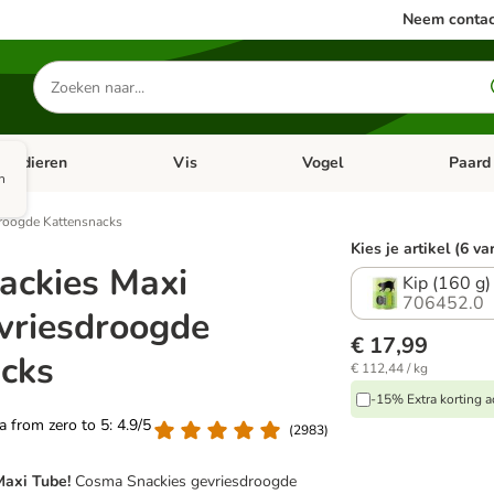
Neem contac
Zoeken
naar
producten
ine dieren
Vis
Vogel
Paard
categorie menu: Apotheek
Open categorie menu: Kleine dieren
Open categorie menu: Vis
Open cat
n
droogde Kattensnacks
Kies je artikel (6 va
ackies Maxi
Kip (160 g)
706452.0
vriesdroogde
€ 17,99
cks
€ 112,44 / kg
-15% Extra korting a
ea from zero to 5: 4.9/5
(
2983
)
Maxi Tube!
Cosma Snackies gevriesdroogde