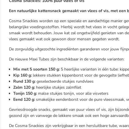
Cosma Snackies: 100% puur vlees of vis
Een natuurlijke kattensnack gemaakt van vlees of vis, met een b
Cosma Snackies worden op een speciale en aandachtige manier gev
belangrijke voedingsstoffen. Hierbij wordt het vlees in vocht gel
smaak wordt behouden. Jouw kat zal ongetwijfeld genieten van d
vlees gemaakt wat ook gewoon door mensen gegeten wordt.
De zorgvuldig uitgezochte ingrediënten garanderen voor jouw fijnpr
De nieuwe Maxi Tubes zijn beschikbaar in de volgende varianten:
Mix met 5 soorten 150 g:
5 heerlijke varianten in één tube: kipp
Kip 160 g:
lekkere stukken kippenborst voor de gevogelte liefhe
Rund 130 g:
geselecteerde stukjes rundvlees
Zalm 120 g:
heerlijke stukjes zalmfilet
Tonijn 150 g:
malse stukjes tonijn, voor alle visveters
Eend 120 g:
smakelijke eendenborst voor de pure vleessmaak, ve
Gevriesdroogde snacks, gemaakt van puur vlees of vis, zijn bijzonde
gezond zijn en vanwege de lekkere smaak ook een hoge aanvaardb
De Cosma Snackies zijn verkrijgbaar in een hersluitbare tube, waar