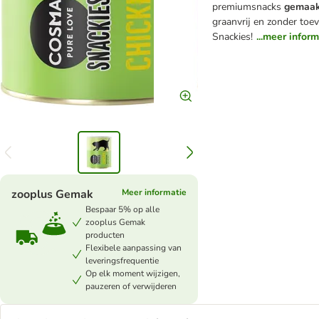
premiumsnacks
gemaakt
graanvrij en zonder to
Snackies!
...meer inform
zooplus Gemak
Meer informatie
Bespaar 5% op alle
zooplus Gemak
producten
Flexibele aanpassing van
leveringsfrequentie
Op elk moment wijzigen,
pauzeren of verwijderen