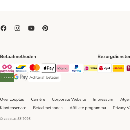
Betaalmethoden
Bezorgdienste
Dpd Shipp
DH
Payconiq Payment Method
Bancontact Payment Method
Mastercard Payment Method
Apple Pay Payment Method
Klarna Payment Method
PayPal Payment Method
iDeal Payment Method
Achteraf betalen
Achteraf betalen Payment Method
Riverty Payment Method
Google Pay Payment Method
Over zooplus
Carrière
Corporate Website
Impressum
Alge
Klantenservice
Betaalmethoden
Affiliate programma
Privacy V
© zooplus SE
2026