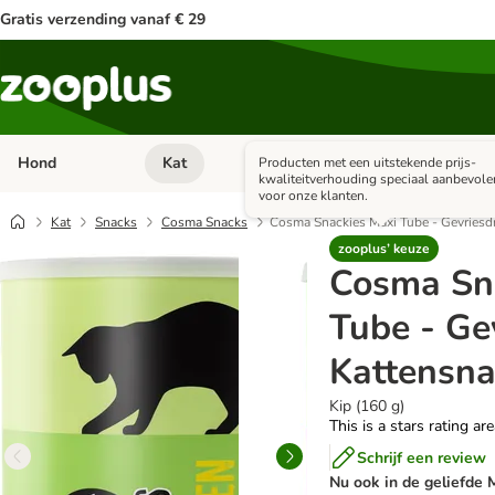
Gratis verzending vanaf € 29
Hond
Kat
Apotheek
Kle
Producten met een uitstekende prijs-
Open categorie menu: Hond
Open categorie menu: Kat
Open 
kwaliteitverhouding speciaal aanbevole
voor onze klanten.
Kat
Snacks
Cosma Snacks
Cosma Snackies Maxi Tube - Gevries
zooplus’ keuze
Cosma Sn
Tube - Ge
Kattensna
Kip (160 g)
This is a stars rating ar
Schrijf een review
Nu ook in de geliefde 