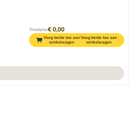
€ 0,00
Totaalprijs
Voeg beide toe aan
Voeg beide toe aan
winkelwagen
winkelwagen