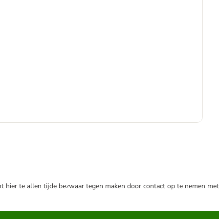
-1
€
€ 1
nt hier te allen tijde bezwaar tegen maken door contact op te nemen met