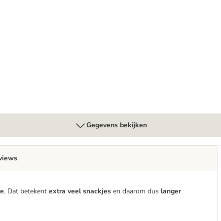
g
Gegevens bekijken
views
be
. Dat betekent
extra veel snackjes
en daarom dus
langer