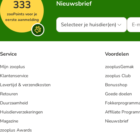
333
Nieuwsbrief
zooPoints voor je
eerste aanmelding
Selecteer je huisdier(en)
Service
Voordelen
Mijn zooplus
zooplusGemak
Klantenservice
zooplus Club
Levertijd & verzendkosten
Bonusshop
Retouren
Goede doelen
Duurzaamheid
Fokkerprogramm
Huisdierverzekeringen
Affiliate Progra
Magazine
Nieuwsbrief
zooplus Awards