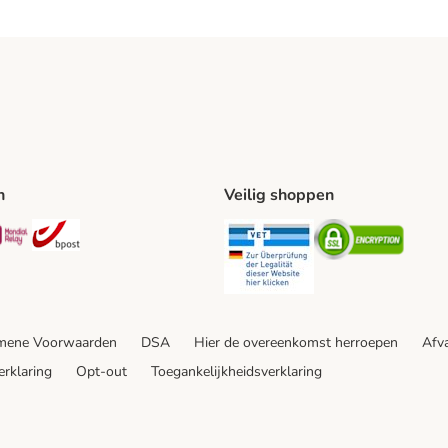
n
Veilig shoppen
ing Method
L Shipping Method
Mondial Relay Shipping Method
bpost Shipping Method
Security
Securit
mene Voorwaarden
DSA
Hier de overeenkomst herroepen
Afva
erklaring
Opt-out
Toegankelijkheidsverklaring