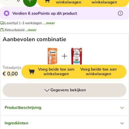
winkelwagen
winkelwagen
Verdien 6 zooPoints op dit product
Levertijd 1-3 werkdagen.
...meer
Retourbeleid
...meer
Aanbevolen combinatie
Totaalprijs
Voeg beide toe aan
Voeg beide toe aan
€ 0,00
winkelwagen
winkelwagen
Gegevens bekijken
Productbeschrijving
Ingrediënten