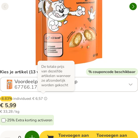
De totale prijs
van dezelfde
Kies je artikel (13 varianten)
% couponcode beschikbaar
artikelen wanneer
ze afzonderlijk
Voordeelpakket: 3 x met Kip
worden gekocht
67766.17
-8.83%
individueel
€ 6,57
€ 5,99
€ 33,28 / kg
-25% Extra korting activeren
Toevoegen aan
Toevoegen aan