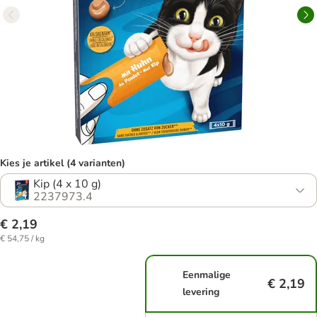
Kies je artikel (4 varianten)
Kip (4 x 10 g)
2237973.4
€ 2,19
€ 54,75 / kg
Eenmalige
€ 2,19
levering