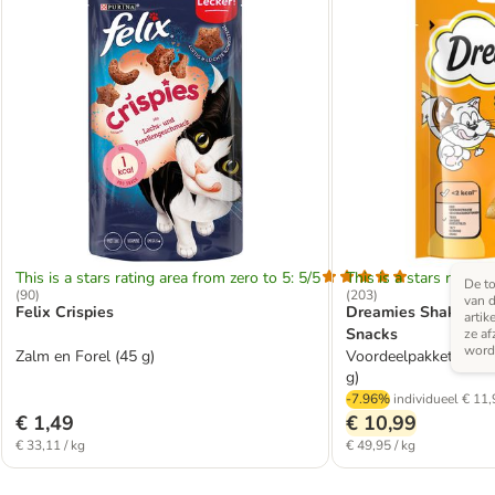
This is a stars rating area from zero to 5: 5/5
This is a stars rating 
De to
(
90
)
(
203
)
van d
Felix Crispies
Dreamies Shakeups 
artik
Snacks
ze af
word
Zalm en Forel (45 g)
Voordeelpakket: Gevog
g)
-7.96%
individueel
€ 11,
€ 1,49
€ 10,99
€ 33,11 / kg
€ 49,95 / kg