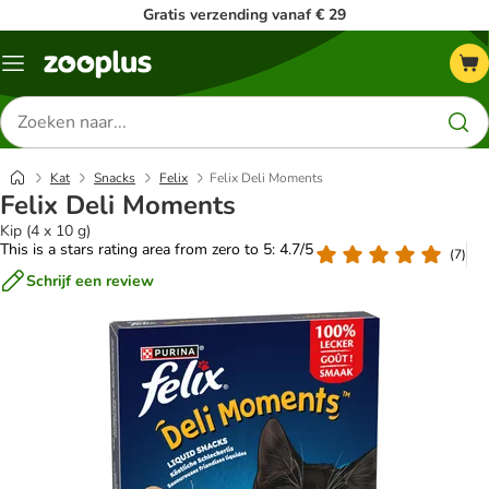
Gratis verzending vanaf € 29
Menu
Zoeken
naar
producten
Kat
Snacks
Felix
Felix Deli Moments
Felix Deli Moments
Kip (4 x 10 g)
This is a stars rating area from zero to 5: 4.7/5
(
7
)
Schrijf een review