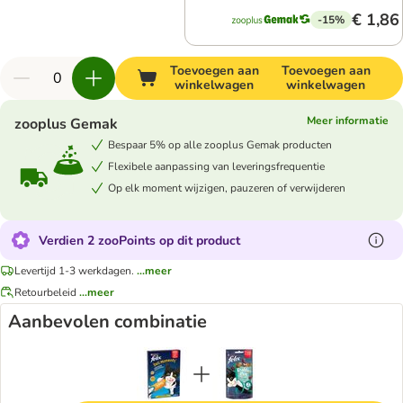
€ 1,86
-15%
Toevoegen aan
Toevoegen aan
winkelwagen
winkelwagen
Meer informatie
zooplus Gemak
Bespaar 5% op alle zooplus Gemak producten
Flexibele aanpassing van leveringsfrequentie
Op elk moment wijzigen, pauzeren of verwijderen
Verdien 2 zooPoints op dit product
Levertijd 1-3 werkdagen.
...meer
Retourbeleid
...meer
Aanbevolen combinatie