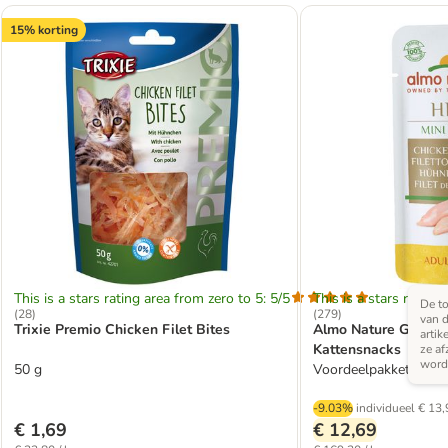
15% korting
This is a stars rating area from zero to 5: 5/5
This is a stars rating 
De to
(
28
)
(
279
)
van d
Trixie Premio Chicken Filet Bites
Almo Nature Green L
artik
Kattensnacks
ze af
word
50 g
Voordeelpakket: Kipfil
-9.03%
individueel
€ 13,
€ 1,69
€ 12,69