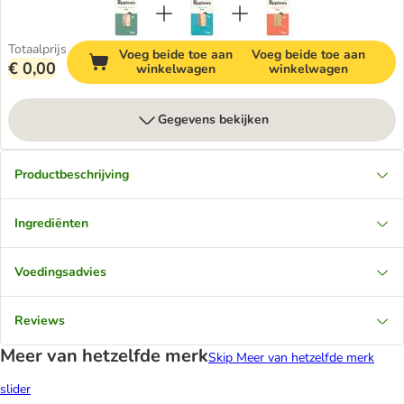
Totaalprijs
Voeg beide toe aan
Voeg beide toe aan
€ 0,00
winkelwagen
winkelwagen
Gegevens bekijken
Productbeschrijving
Ingrediënten
Voedingsadvies
Reviews
Meer van hetzelfde merk
Skip Meer van hetzelfde merk
slider