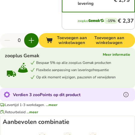
€ 2,79
levering
€ 2,37
-15%
Toevoegen aan
Toevoegen aan
winkelwagen
winkelwagen
Meer informatie
zooplus Gemak
Bespaar 5% op alle zooplus Gemak producten
Flexibele aanpassing van leveringsfrequentie
Op elk moment wijzigen, pauzeren of verwijderen
Verdien 3 zooPoints op dit product
Levertijd 1-3 werkdagen.
...meer
Retourbeleid
...meer
Aanbevolen combinatie