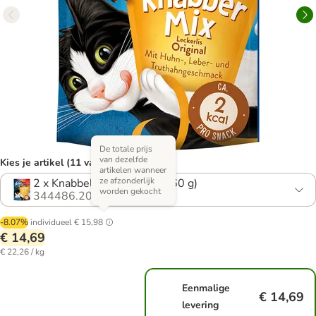
De totale prijs
van dezelfde
Kies je artikel (11 varianten)
artikelen wanneer
ze afzonderlijk
2 x Knabbel Mix Original (660 g)
worden gekocht
344486.20
-8.07%
individueel
€ 15,98
€ 14,69
€ 22,26 / kg
Eenmalige
€ 14,69
levering