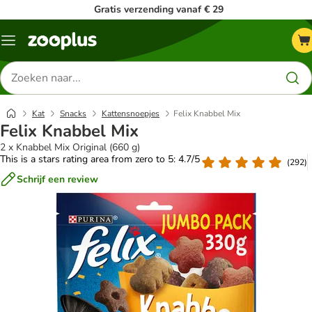
Gratis verzending vanaf € 29
Menu
Zoeken
naar
producten
Kat
Snacks
Kattensnoepjes
Felix Knabbel Mix
Felix Knabbel Mix
2 x Knabbel Mix Original (660 g)
This is a stars rating area from zero to 5: 4.7/5
(
292
)
Schrijf een review