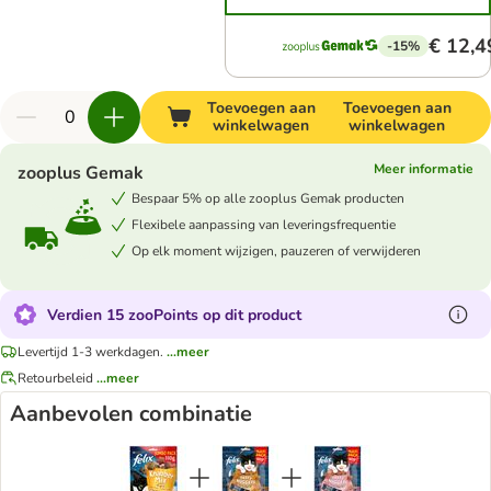
€ 12,4
-15%
Toevoegen aan
Toevoegen aan
winkelwagen
winkelwagen
Meer informatie
zooplus Gemak
Bespaar 5% op alle zooplus Gemak producten
Flexibele aanpassing van leveringsfrequentie
Op elk moment wijzigen, pauzeren of verwijderen
Verdien 15 zooPoints op dit product
Levertijd 1-3 werkdagen.
...meer
Retourbeleid
...meer
Aanbevolen combinatie