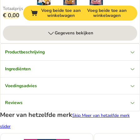
Totaalprijs
Voeg beide toe aan
Voeg beide toe aan
€ 0,00
winkelwagen
winkelwagen
Gegevens bekijken
Productbeschrijving
Ingrediënten
Voedingsadvies
Reviews
Meer van hetzelfde merk
Skip Meer van hetzelfde merk
slider