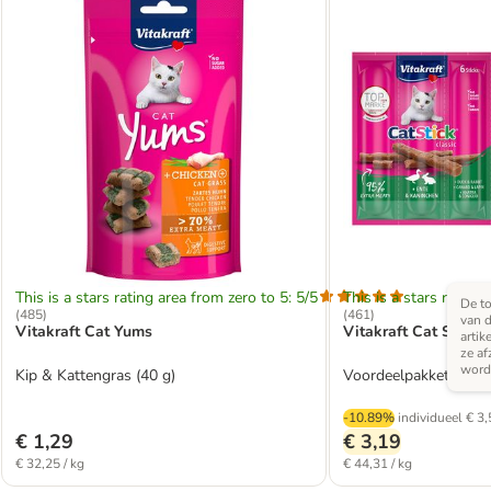
This is a stars rating area from zero to 5: 5/5
This is a stars rating 
De to
(
485
)
(
461
)
van d
Vitakraft Cat Yums
Vitakraft Cat Stick C
artik
ze af
word
Kip & Kattengras (40 g)
Voordeelpakket: Eend 
-10.89%
individueel
€ 3,
€ 1,29
€ 3,19
€ 32,25 / kg
€ 44,31 / kg