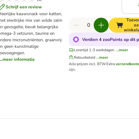
Schrijf een review
eerlijke kauwsnack voor katten,
Toevo
et eiwitrijke mix van wilde zalm
aa
n gevogelte, bevat belangrijke
winkel
omega-3 vetzuren, taurine en
Verdien 4 zooPoints op dit 
ndere micronutriënten, graanvrij
en geen kunstmatige
Levertijd 1-3 werkdagen.
...meer
toevoegingen.
Retourbeleid
...meer
...meer informatie
Alle prijzen incl. BTW.
Extra
verzendkost
zijn.