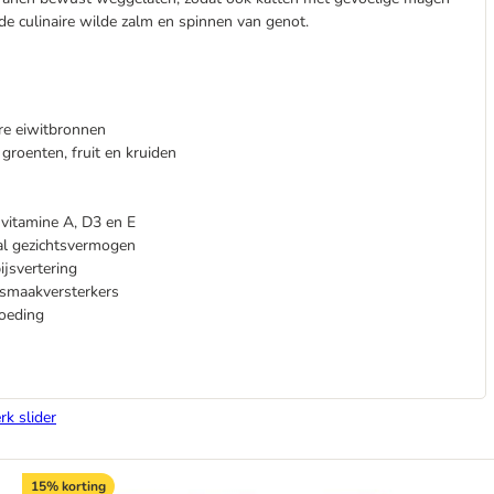
 de culinaire wilde zalm en spinnen van genot.
re eiwitbronnen
groenten, fruit en kruiden
 vitamine A, D3 en E
al gezichtsvermogen
jsvertering
 smaakversterkers
voeding
rk slider
15% korting