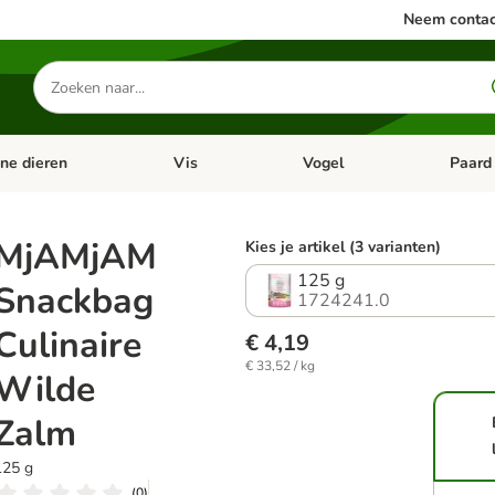
Neem contac
Zoeken
naar
producten
ine dieren
Vis
Vogel
Paard
categorie menu: Apotheek
Open categorie menu: Kleine dieren
Open categorie menu: Vis
Open cat
MjAMjAM
Kies je artikel (3 varianten)
125 g
Snackbag
1724241.0
Culinaire
€ 4,19
€ 33,52 / kg
Wilde
Zalm
125 g
(
0
)