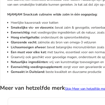
van een smakelijke traktatie kunnen genieten. Je kat zal dol zijn op
MjAMjAM Snackzak culinaire wilde zalm in één oogopslag:
Heerlijke kauwsnack voor katten
Smakelijke vis- en vleesmix:
bevat zalm & gevogelte, verteerba
Evenwichtig:
met voedingsrijke ingrediënten uit de natuur, zoals 
Hoog eiwitgehalte:
ondersteunt de spierontwikkeling
Glanzende vacht:
zalmolie als bron van omega-3 vetzuren
Lichaamseigen afweer:
bevat belangrijke micronutriënten zoals
Een must voor elke kat:
met taurine, essentieel voor een norma
Graanvrij
:
ook geschikt voor gevoelige magen, ondersteunt de spi
Natuurlijke ingrediënten:
vrij van kunstmatige toevoegingen en
Evenwichtig voedingssupplement:
zorgt voor een gevarieerde 
Gemaakt in Duitsland:
beste kwaliteit en duurzame productie
Meer van hetzelfde merk
Skip Meer van hetzelfde me