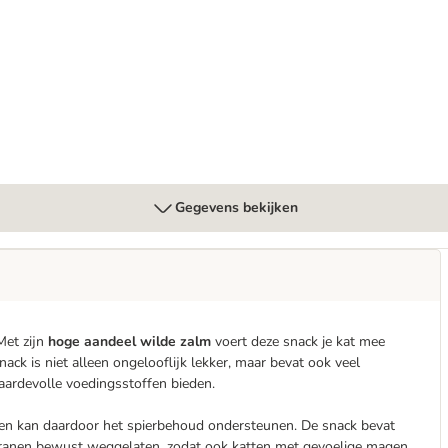
Gegevens bekijken
et zijn
hoge aandeel wilde zalm
voert deze snack je kat mee
snack is niet alleen ongelooflijk lekker, maar bevat ook veel
 waardevolle voedingsstoffen bieden.
en kan daardoor het spierbehoud ondersteunen. De snack bevat
n granen bewust weggelaten, zodat ook katten met gevoelige magen