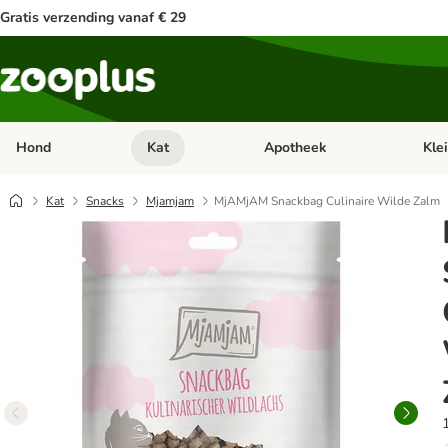
Gratis verzending vanaf € 29
Hond
Kat
Apotheek
Kle
Open categorie menu: Hond
Open categorie menu: Kat
Open 
Kat
Snacks
Mjamjam
MjAMjAM Snackbag Culinaire Wilde Zalm