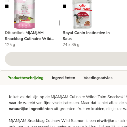
MjAMjAM Snackbag Culinaire Wilde Zalm
Royal Canin Instinctive in Saus
Dit artikel
:
MjAMjAM
Royal Canin Instinctive in
Snackbag Culinaire Wilde
Saus
Zalm
125 g
24 x 85 g
Productbeschrijving
Ingrediënten
Voedingsadvies
Je kat zal dol zijn op de MjAMjAM Culinaire Wilde Zalm Snackzak! M
naar de wereld van fijne visdelicatessen. Maar dat is niet alles: de 
natuurlijke ingrediënten
uit groenten, fruit en kruiden, die je kat
MjAMjAM Snackbag Culinary Wild Salmon is een
eiwitrijke
snack 
ook taurine, een essentieel aminozuur voor katten. Natuurlijk zij