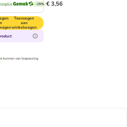
€ 3,56
-15%
egen
Toevoegen
n
aan
wagen
winkelwagen
product
en
kunnen van toepassing