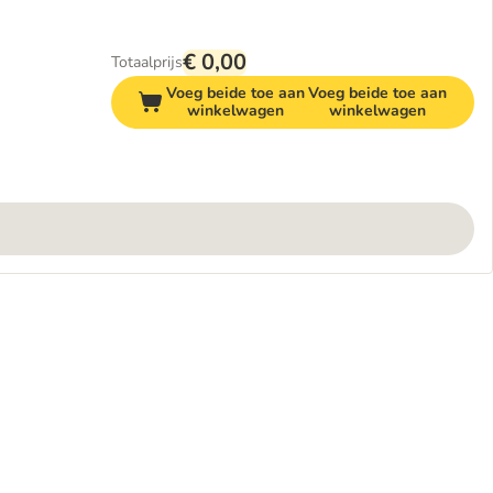
€ 0,00
Totaalprijs
Voeg beide toe aan
Voeg beide toe aan
winkelwagen
winkelwagen