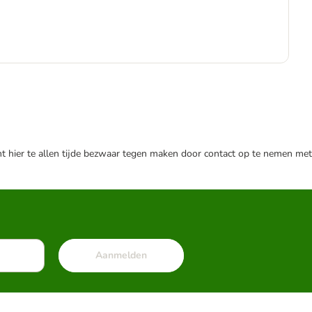
-6
€
€ 9
nt hier te allen tijde bezwaar tegen maken door contact op te nemen met
Aanmelden