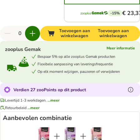
€ 23,3
-15%
Toevoegen aan
Toevoegen aan
winkelwagen
winkelwagen
Meer informatie
zooplus Gemak
Bespaar 5% op alle zooplus Gemak producten
Flexibele aanpassing van leveringsfrequentie
Op elk moment wijzigen, pauzeren of verwijderen
Verdien 27 zooPoints op dit product
Levertijd 1-3 werkdagen.
...meer
Retourbeleid
...meer
Aanbevolen combinatie