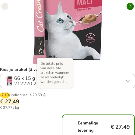
De totale prijs
van dezelfde
Kies je artikel (3 varianten)
artikelen wanneer
ze afzonderlijk
66 x 15 g
worden gekocht
212220.2
-7.1%
individueel
€ 29,59
€ 27,49
€ 27,77 / kg
Eenmalige
€ 27,49
levering