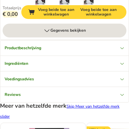
Totaalprijs
Voeg beide toe aan
Voeg beide toe aan
€ 0,00
winkelwagen
winkelwagen
Gegevens bekijken
Productbeschrijving
Ingrediënten
Voedingsadvies
Reviews
Meer van hetzelfde merk
Skip Meer van hetzelfde merk
slider