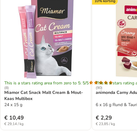
10% korting
This is a stars rating area from zero to 5: 5/5
This is a stars rating 
(
8
)
(
90
)
Miamor Cat Snack Malt Cream & Mout-
animonda Carny Adu
Kaas Multibox
24 x 15 g
6 x 16 g Rund & Taur
€ 10,49
€ 2,29
€ 29,14 / kg
€ 23,85 / kg