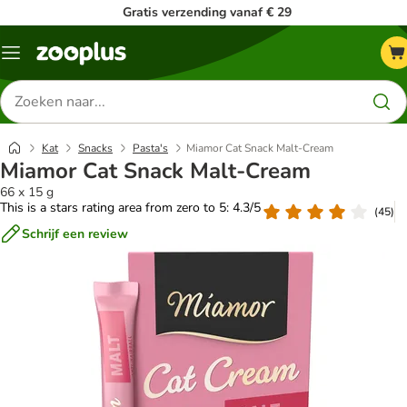
Gratis verzending vanaf € 29
Menu
Zoeken
naar
producten
Kat
Snacks
Pasta's
Miamor Cat Snack Malt-Cream
Miamor Cat Snack Malt-Cream
66 x 15 g
This is a stars rating area from zero to 5: 4.3/5
(
45
)
Schrijf een review