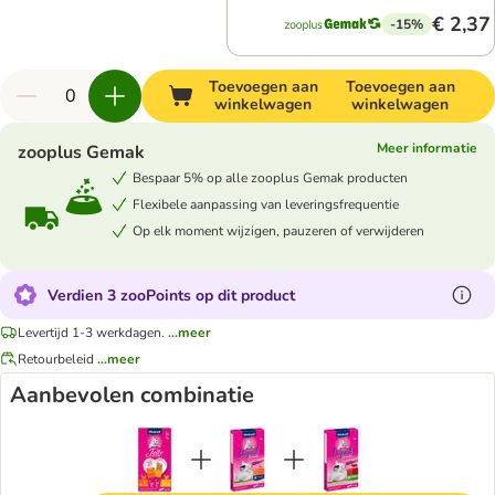
€ 2,37
-15%
Toevoegen aan
Toevoegen aan
winkelwagen
winkelwagen
Meer informatie
zooplus Gemak
Bespaar 5% op alle zooplus Gemak producten
Flexibele aanpassing van leveringsfrequentie
Op elk moment wijzigen, pauzeren of verwijderen
Verdien 3 zooPoints op dit product
Levertijd 1-3 werkdagen.
...meer
Retourbeleid
...meer
Aanbevolen combinatie