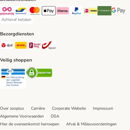
Payconiq Payment Method
Bancontact Payment Method
Mastercard Payment Method
Apple Pay Payment Method
Klarna Payment Method
PayPal Payment Method
iDeal Payment Method
Riverty Payment 
Google P
Achteraf betalen
Achteraf betalen Payment Method
Bezorgdiensten
Dpd Shipping Method
DHL Shipping Method
Mondial Relay Shipping Method
bpost Shipping Method
Veilig shoppen
Security
Security
Over zooplus
Carrière
Corporate Website
Impressum
Algemene Voorwaarden
DSA
Hier de overeenkomst herroepen
Afval & Milieuvoorzieningen