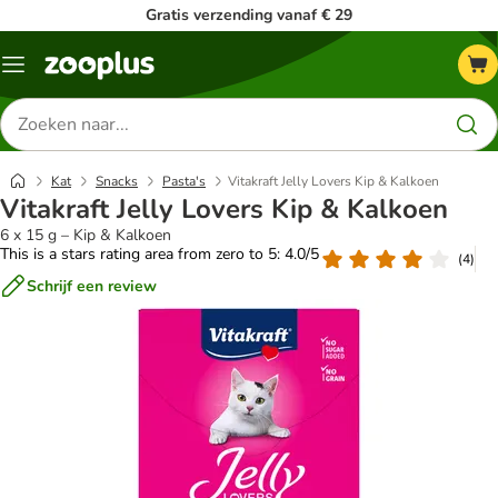
Gratis verzending vanaf € 29
Menu
Zoeken
naar
producten
Kat
Snacks
Pasta's
Vitakraft Jelly Lovers Kip & Kalkoen
Vitakraft Jelly Lovers Kip & Kalkoen
6 x 15 g – Kip & Kalkoen
This is a stars rating area from zero to 5: 4.0/5
(
4
)
Schrijf een review