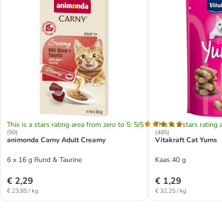
This is a stars rating area from zero to 5: 5/5
This is a stars rating 
(
90
)
(
485
)
animonda Carny Adult Creamy
Vitakraft Cat Yums
6 x 16 g Rund & Taurine
Kaas 40 g
€ 2,29
€ 1,29
€ 23,85 / kg
€ 32,25 / kg