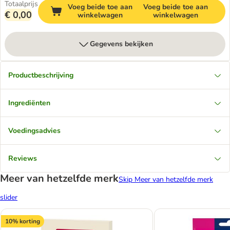
Totaalprijs
Voeg beide toe aan
Voeg beide toe aan
€ 0,00
winkelwagen
winkelwagen
Gegevens bekijken
Productbeschrijving
Ingrediënten
Voedingsadvies
Reviews
Meer van hetzelfde merk
Skip Meer van hetzelfde merk
slider
10% korting