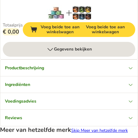
Totaalprijs
Voeg beide toe aan
Voeg beide toe aan
€ 0,00
winkelwagen
winkelwagen
Gegevens bekijken
Productbeschrijving
Ingrediënten
Voedingsadvies
Reviews
Meer van hetzelfde merk
Skip Meer van hetzelfde merk