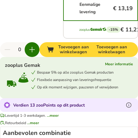
Eenmalige
€ 13,19
levering
€ 11,2
-15%
Toevoegen aan
Toevoegen aan
winkelwagen
winkelwagen
Meer informatie
zooplus Gemak
Bespaar 5% op alle zooplus Gemak producten
Flexibele aanpassing van leveringsfrequentie
Op elk moment wijzigen, pauzeren of verwijderen
Verdien 13 zooPoints op dit product
Levertijd 1-3 werkdagen.
...meer
Retourbeleid
...meer
Aanbevolen combinatie