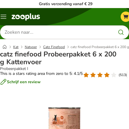
Gratis verzending vanaf € 29
Menu
Zoeken
naar
producten
Kat
Natvoer
Catz Finefood
catz finefood Probeerpakket 6 x 200 
catz finefood Probeerpakket 6 x 200
g Kattenvoer
Probeerpakket I
This is a stars rating area from zero to 5: 4.1/5
(
513
)
Schrijf een review