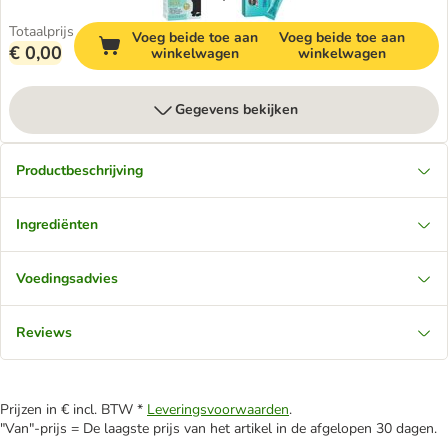
Totaalprijs
Voeg beide toe aan
Voeg beide toe aan
€ 0,00
winkelwagen
winkelwagen
Gegevens bekijken
Productbeschrijving
Ingrediënten
Voedingsadvies
Reviews
Prijzen in € incl. BTW *
Leveringsvoorwaarden
.
"Van"-prijs = De laagste prijs van het artikel in de afgelopen 30 dagen.