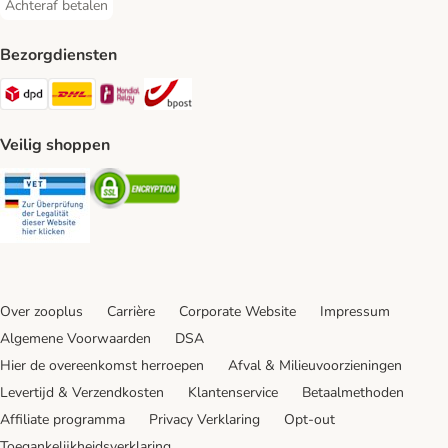
Achteraf betalen
Achteraf betalen Payment Method
Bezorgdiensten
Dpd Shipping Method
DHL Shipping Method
Mondial Relay Shipping Method
bpost Shipping Method
Veilig shoppen
Security
Security
Over zooplus
Carrière
Corporate Website
Impressum
Algemene Voorwaarden
DSA
Hier de overeenkomst herroepen
Afval & Milieuvoorzieningen
Levertijd & Verzendkosten
Klantenservice
Betaalmethoden
Affiliate programma
Privacy Verklaring
Opt-out
Toegankelijkheidsverklaring