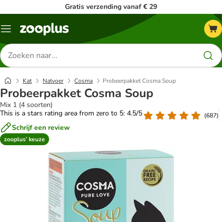
Gratis verzending vanaf € 29
Menu
Zoeken
naar
producten
Kat
Natvoer
Cosma
Probeerpakket Cosma Soup
Probeerpakket Cosma Soup
Mix 1 (4 soorten)
This is a stars rating area from zero to 5: 4.5/5
(
687
)
Schrijf een review
zooplus’ keuze