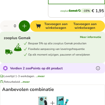
€ 1,95
-15%
Toevoegen aan
Toevoegen aan
winkelwagen
winkelwagen
Meer informatie
zooplus Gemak
Bespaar 5% op alle zooplus Gemak producten
Flexibele aanpassing van leveringsfrequentie
Op elk moment wijzigen, pauzeren of verwijderen
Verdien 2 zooPoints op dit product
Levertijd 1-3 werkdagen.
...meer
Retourbeleid
...meer
Aanbevolen combinatie