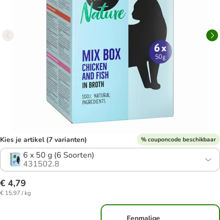
Kies je artikel (7 varianten)
% couponcode beschikbaar
6 x 50 g (6 Soorten)
431502.8
€ 4,79
€ 15,97 / kg
Eenmalige