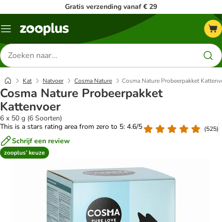
Gratis verzending vanaf € 29
Menu
Zoeken
naar
producten
Kat
Natvoer
Cosma Nature
Cosma Nature Probeerpakket Kattenv
Cosma Nature Probeerpakket
Kattenvoer
6 x 50 g (6 Soorten)
This is a stars rating area from zero to 5: 4.6/5
(
525
)
Schrijf een review
zooplus’ keuze