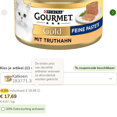
De totale prijs
van dezelfde
Kies je artikel (11 varianten)
% couponcode beschikbaar
artikelen wanneer
ze afzonderlijk
Kalkoen
worden gekocht
283771.3
-6.8%
individueel
€ 18,98
€ 17,69
€ 8,67 / kg
-20% Extra korting activeren