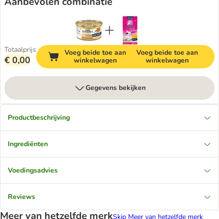
Aanbevolen combinatie
Totaalprijs
Voeg beide toe aan
Voeg beide toe aan
€ 0,00
winkelwagen
winkelwagen
Gegevens bekijken
Productbeschrijving
Ingrediënten
Voedingsadvies
Reviews
Meer van hetzelfde merk
Skip Meer van hetzelfde merk