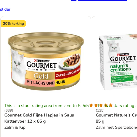
slider
20% korting
This is a stars rating area from zero to 5: 5/5
This is a stars rating 
(
639
)
(
135
)
Gourmet Gold Fijne Hapjes in Saus
Gourmet Nature's Cr
Kattenvoer 12 x 85 g
85 g
Zalm & Kip
Zalm met Sperziebon