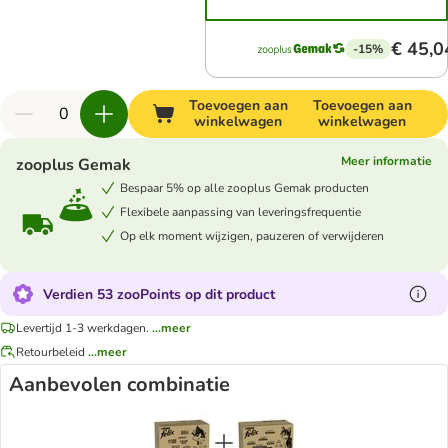
€ 45,0
-15%
Toevoegen aan
Toevoegen aan
winkelwagen
winkelwagen
Meer informatie
zooplus Gemak
Bespaar 5% op alle zooplus Gemak producten
Flexibele aanpassing van leveringsfrequentie
Op elk moment wijzigen, pauzeren of verwijderen
Verdien 53 zooPoints op dit product
Levertijd 1-3 werkdagen.
...meer
Retourbeleid
...meer
Aanbevolen combinatie