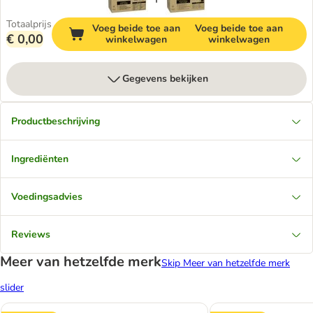
Totaalprijs
Voeg beide toe aan
Voeg beide toe aan
€ 0,00
winkelwagen
winkelwagen
Gegevens bekijken
Productbeschrijving
Ingrediënten
Voedingsadvies
Reviews
Meer van hetzelfde merk
Skip Meer van hetzelfde merk
slider