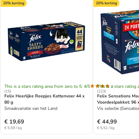
20% korting
20% korting
This is a stars rating area from zero to 5: 4/5
This is a stars rating 
(
15
)
(
223
)
Felix Heerlijke Reepjes Kattenvoer 44 x
Felix Sensations Maa
80 g
Voordeelpakket: 96 
Smaakvariatie van het Land
Vis selectie (Sensatio
€ 19,69
€ 44,99
€ 5,59 / kg
€ 5,51 / kg