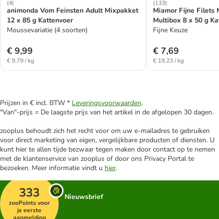
(
4
)
(
133
)
animonda Vom Feinsten Adult Mixpakket
Miamor Fijne Filets 
12 x 85 g Kattenvoer
Multibox 8 x 50 g Ka
Moussevariatie (4 soorten)
Fijne Keuze
€ 9,99
€ 7,69
€ 9,79 / kg
€ 19,23 / kg
Prijzen in € incl. BTW *
Leveringsvoorwaarden
.
"Van"-prijs = De laagste prijs van het artikel in de afgelopen 30 dagen.
zooplus behoudt zich het recht voor om uw e-mailadres te gebruiken
voor direct marketing van eigen, vergelijkbare producten of diensten. U
kunt hier te allen tijde bezwaar tegen maken door contact op te nemen
met de klantenservice van zooplus of door ons Privacy Portal te
bezoeken. Meer informatie vindt u
hier
.
333
Nieuwsbrief
zooPoints voor
je eerste
aanmelding