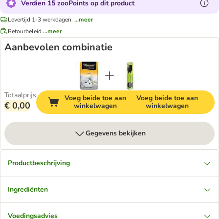
Verdien 15 zooPoints op dit product
Levertijd 1-3 werkdagen.
...meer
Retourbeleid
...meer
Aanbevolen combinatie
Totaalprijs
Voeg beide toe aan
Voeg beide toe aan
€ 0,00
winkelwagen
winkelwagen
Gegevens bekijken
Productbeschrijving
Ingrediënten
Voedingsadvies