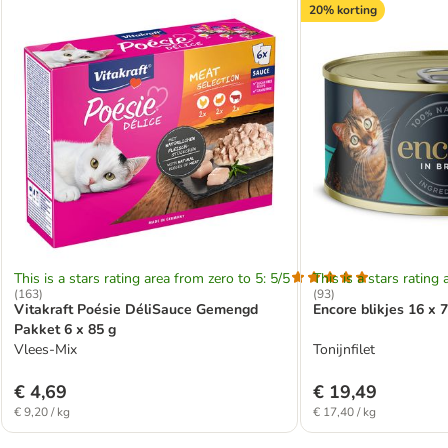
20% korting
This is a stars rating area from zero to 5: 5/5
This is a stars rating 
(
163
)
(
93
)
Vitakraft Poésie DéliSauce Gemengd
Encore blikjes 16 x 
Pakket 6 x 85 g
Vlees-Mix
Tonijnfilet
€ 4,69
€ 19,49
€ 9,20 / kg
€ 17,40 / kg