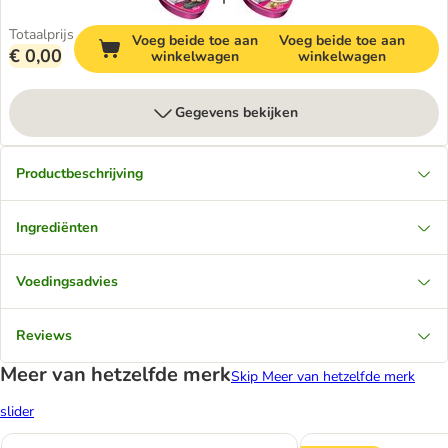
Totaalprijs
Voeg beide toe aan
Voeg beide toe aan
€ 0,00
winkelwagen
winkelwagen
Gegevens bekijken
Productbeschrijving
Ingrediënten
Voedingsadvies
Reviews
Meer van hetzelfde merk
Skip Meer van hetzelfde merk
slider