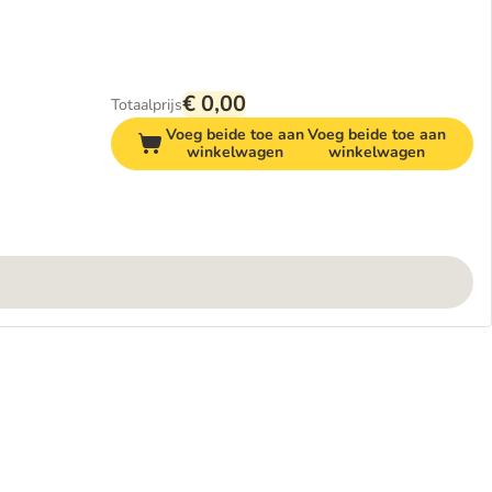
€ 0,00
Totaalprijs
Voeg beide toe aan
Voeg beide toe aan
winkelwagen
winkelwagen