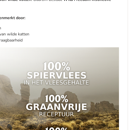
kenmerkt door:
n
van wilde katten
draagbaarheid