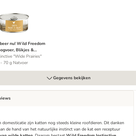
ttenvoer
of Snacks voor een probeerprijs!
robeer nu! Wild Freedom Droogvoer, Blikjes & Snacks
beer nu! Wild Freedom
ogvoer, Blikjes &
acks
tinctive "Wide Prairies"
 - 70 g Natvoer
Gegevens bekijken
views
an domesticatie zijn katten nog steeds kleine roofdieren. Dit danken
n de hand van het natuurlijke instinct van de kat een receptuur
 van wilde katten
. Daarom bestaat
Wild Freedom Instinctive