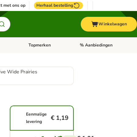
t met ons op
Herhaal bestelling
Winkelwagen
Topmerken
% Aanbiedingen
egorie menu: Vogel
Open categorie menu: Paard
Open categorie menu: Topmerke
tive Wide Prairies
Eenmalige
€ 1,19
levering