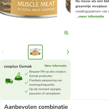
Nu nieuw als één blik
graanvrije receptuur
.
voedingspatroon van d
...meer informatie
zooplus Gemak
Meer informatie
Bespaar 5% op alle zooplus
Gemak producten
Flexibele aanpassing van
leveringsfrequentie
Op elk moment wijzigen,
pauzeren of verwijderen
Aanbevolen combinatie