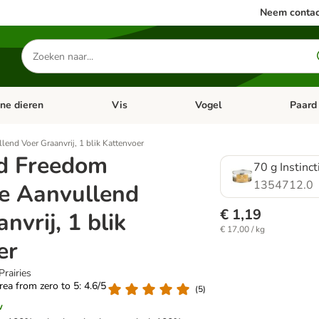
Neem contac
Zoeken
naar
producten
ine dieren
Vis
Vogel
Paard
categorie menu: Apotheek
Open categorie menu: Kleine dieren
Open categorie menu: Vis
Open cat
lend Voer Graanvrij, 1 blik Kattenvoer
d Freedom
70 g Instinc
1354712.0
ve Aanvullend
€ 1,19
nvrij, 1 blik
€ 17,00 / kg
er
Prairies
area from zero to 5: 4.6/5
(
5
)
w