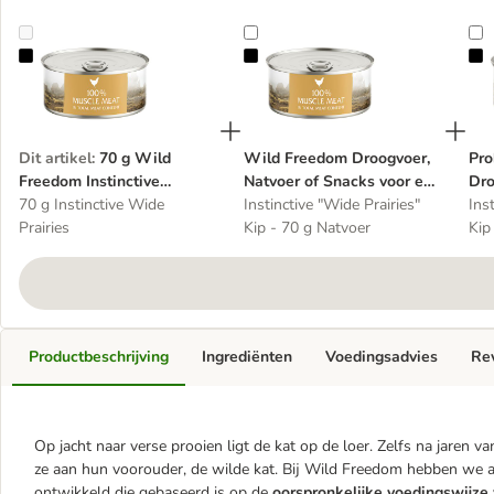
70 g Wild Freedom Instinctive Aanvullend Voer Graanvrij, 1 blik Ka
Wild Freedom Droogvoer, Natvoer 
P
Dit artikel
:
70 g Wild
Wild Freedom Droogvoer,
Pro
Freedom Instinctive
Natvoer of Snacks voor een
Dro
Aanvullend Voer Graanvrij,
70 g Instinctive Wide
probeerprijs!
Instinctive "Wide Prairies"
Sn
Ins
1 blik Kattenvoer
Prairies
Kip - 70 g Natvoer
Kip
Productbeschrijving
Ingrediënten
Voedingsadvies
Re
Op jacht naar verse prooien ligt de kat op de loer. Zelfs na jaren v
ze aan hun voorouder, de wilde kat. Bij Wild Freedom hebben we aa
ontwikkeld die gebaseerd is op de
oorspronkelijke voedingswijze