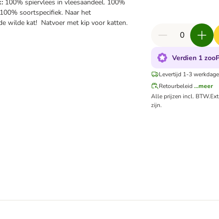
:
100% spiervlees in vleesaandeel. 100%
 100% soortspecifiek. Naar het
e wilde kat! Natvoer met kip voor katten.
Verdien 1 zooP
Levertijd 1-3 werkdage
Retourbeleid
...meer
Alle prijzen incl. BTW.
Ex
zijn.