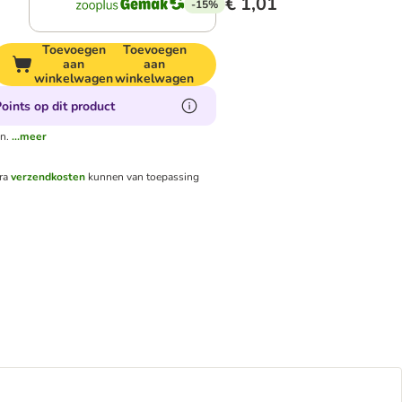
€ 1,01
-15%
Toevoegen
Toevoegen
aan
aan
winkelwagen
winkelwagen
oints op dit product
n.
...meer
tra
verzendkosten
kunnen van toepassing