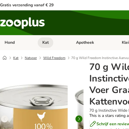
Gratis verzending vanaf € 29
Hond
Kat
Apotheek
Kle
Open categorie menu: Hond
Open categorie menu: Kat
Open 
Kat
Natvoer
Wild Freedom
70 g Wild Freedom Instinctive Aanvul
70 g Wil
Instincti
Voer Graa
Kattenvo
70 g Instinctive Wide 
This is a stars rating 
Schrijf een revie