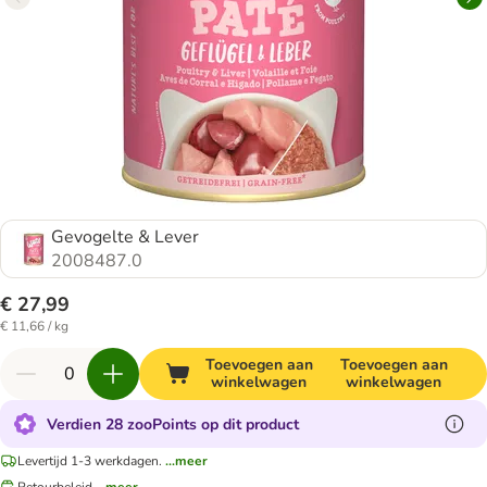
Gevogelte & Lever
2008487.0
€ 27,99
€ 11,66 / kg
Toevoegen aan
Toevoegen aan
winkelwagen
winkelwagen
Verdien 28 zooPoints op dit product
Levertijd 1-3 werkdagen.
...meer
Retourbeleid
...meer