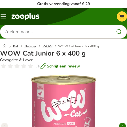
Gratis verzending vanaf € 29
Menu
Zoeken
naar
producten
Kat
Natvoer
WOW
WOW Cat Junior 6 x 400 g
WOW Cat Junior 6 x 400 g
Gevogelte & Lever
Schrijf een review
(
0
)