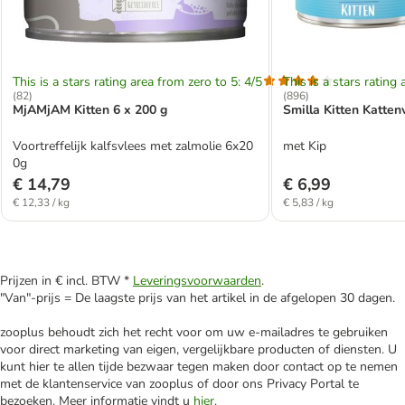
This is a stars rating area from zero to 5: 4/5
This is a stars rating 
(
82
)
(
896
)
MjAMjAM Kitten 6 x 200 g
Smilla Kitten Katten
Voortreffelijk kalfsvlees met zalmolie 6x20
met Kip
0g
€ 14,79
€ 6,99
€ 12,33 / kg
€ 5,83 / kg
Prijzen in € incl. BTW *
Leveringsvoorwaarden
.
"Van"-prijs = De laagste prijs van het artikel in de afgelopen 30 dagen.
zooplus behoudt zich het recht voor om uw e-mailadres te gebruiken
voor direct marketing van eigen, vergelijkbare producten of diensten. U
kunt hier te allen tijde bezwaar tegen maken door contact op te nemen
met de klantenservice van zooplus of door ons Privacy Portal te
bezoeken. Meer informatie vindt u
hier
.