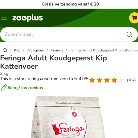
Gratis verzending vanaf € 29
Menu
Zoeken
naar
producten
Kat
Droogvoer
Feringa
Feringa Adult Koudgeperst Kip Kattenvoe
Feringa Adult Koudgeperst Kip
Kattenvoer
3 kg
This is a stars rating area from zero to 5: 4.0/5
(
187
)
Schrijf een review