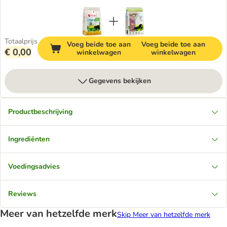
Totaalprijs
Voeg beide toe aan
Voeg beide toe aan
€ 0,00
winkelwagen
winkelwagen
Gegevens bekijken
Productbeschrijving
Ingrediënten
Voedingsadvies
Reviews
Meer van hetzelfde merk
Skip Meer van hetzelfde merk