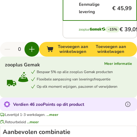
Eenmalige
€ 45,99
levering
€ 39,0
-15%
Toevoegen aan
Toevoegen aan
winkelwagen
winkelwagen
Meer informatie
zooplus Gemak
Bespaar 5% op alle zooplus Gemak producten
Flexibele aanpassing van leveringsfrequentie
Op elk moment wijzigen, pauzeren of verwijderen
Verdien 46 zooPoints op dit product
Levertijd 1-3 werkdagen.
...meer
Retourbeleid
...meer
Aanbevolen combinatie