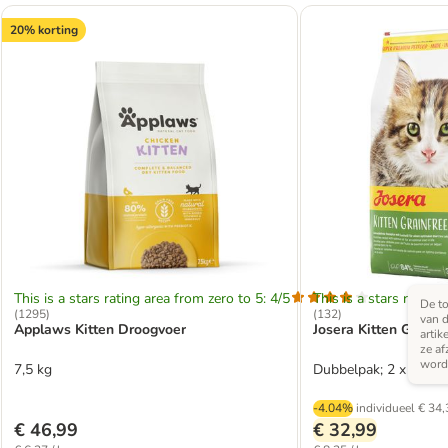
20% korting
This is a stars rating area from zero to 5: 4/5
This is a stars rating 
De to
(
1295
)
(
132
)
van d
Applaws Kitten Droogvoer
Josera Kitten Graanv
artik
ze af
word
7,5 kg
Dubbelpak; 2 x 2 kg
-4.04%
individueel
€ 34,
€ 46,99
€ 32,99