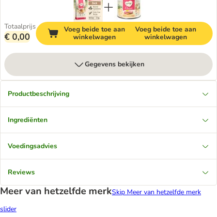
Totaalprijs
Voeg beide toe aan
Voeg beide toe aan
€ 0,00
winkelwagen
winkelwagen
Gegevens bekijken
Productbeschrijving
Ingrediënten
Voedingsadvies
Reviews
Meer van hetzelfde merk
Skip Meer van hetzelfde merk
slider