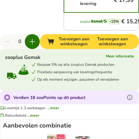
€ 17,99
levering
€ 15,2
-15%
Toevoegen aan
Toevoegen aan
winkelwagen
winkelwagen
Meer informatie
zooplus Gemak
Bespaar 5% op alle zooplus Gemak producten
Flexibele aanpassing van leveringsfrequentie
Op elk moment wijzigen, pauzeren of verwijderen
Verdien 18 zooPoints op dit product
Levertijd 1-3 werkdagen.
...meer
Retourbeleid
...meer
Aanbevolen combinatie