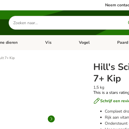
Neem contac
Zoeken
naar
producten
ine dieren
Vis
Vogel
Paard
categorie menu: Apotheek
Open categorie menu: Kleine dieren
Open categorie menu: Vis
Open cat
ult 7+ Kip
Hill's S
7+ Kip
1,5 kg
This is a stars ratin
Schrijf een rev
Compleet dro
Rijk aan vita
Ondersteunt