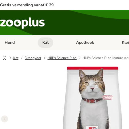
Gratis verzending vanaf € 29
Hond
Kat
Apotheek
Kle
Open categorie menu: Hond
Open categorie menu: Kat
Open 
Kat
Droogvoer
Hill's Science Plan
Hill's Science Plan Mature Ad