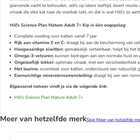
glanzende vacht te behouden, zelfs op latere leeftijd, levert visoli
smaak die elke kat naar de voerbak lokt, en dat is wat Hill's zo aant
Hill's Science Plan Mature Adult 7+ Kip in één oogopslag:
Complete voeding voor katten vanaf 7 jaar
Rijk aan vitamine E en C:
draagt ​​bij aan de bescherming van ce
Hoogwaardige eiwitten:
gemakkelijk verteerbaar, helpt bij het
Omega-3-vetzuren:
kunnen bijdragen aan een normale huid en 
Ongelooflijk lekker:
optimale smaak, met een verscheidenheid a
Met taurine:
essentieel voor katten, ondersteunt een natuurlijk
Evenwichtige mineralensamenstelling:
draagt ​​bij aan een nor
Bijpassend natvoer vindt je via de volgende link:
Hill's Science Plan Mature Adult 7+
Meer van hetzelfde merk
Skip Meer van hetzelfde me