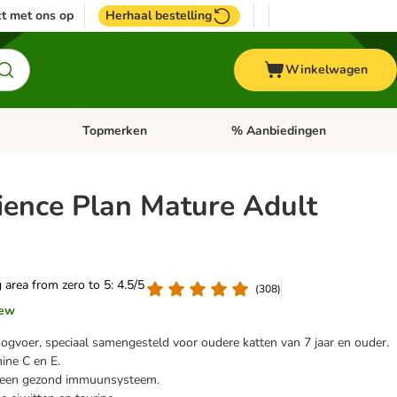
t met ons op
Herhaal bestelling
Winkelwagen
Topmerken
% Aanbiedingen
egorie menu: Vogel
Open categorie menu: Paard
Open categorie menu: Topmerke
cience Plan Mature Adult
g area from zero to 5: 4.5/5
(
308
)
iew
ogvoer, speciaal samengesteld voor oudere katten van 7 jaar en ouder.
mine C en E.
 een gezond immuunsysteem.