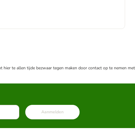
Adv
€
€ 8
nt hier te allen tijde bezwaar tegen maken door contact op te nemen met
Aanmelden