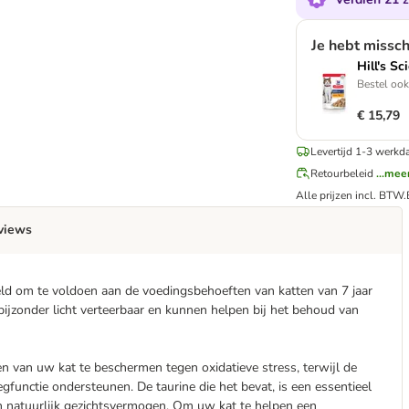
Je hebt missc
Hill's S
Bestel ook
€ 15,79
Levertijd 1-3 werkd
Retourbeleid
...mee
Alle prijzen incl. BTW.
views
eld om te voldoen aan de voedingsbehoeften van katten van 7 jaar
 bijzonder licht verteerbaar en kunnen helpen bij het behoud van
en van uw kat te beschermen tegen oxidatieve stress, terwijl de
functie ondersteunen. De taurine die het bevat, is een essentieel
n natuurlijk gezichtsvermogen. Om uw kat te helpen een