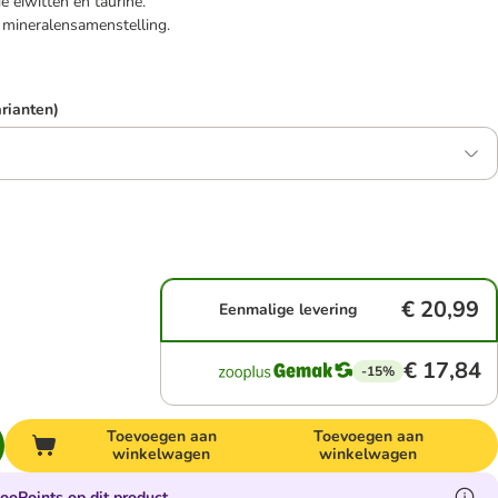
 eiwitten en taurine.
 mineralensamenstelling.
arianten)
€ 20,99
Eenmalige levering
€ 17,84
-15%
Toevoegen aan
Toevoegen aan
winkelwagen
winkelwagen
ooPoints op dit product