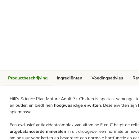
Productbeschrijving
Ingrediënten
Voedingsadvies
Re
Hill's Science Plan Mature Adult 7+ Chicken is speciaal samengest
en ouder, en biedt hen
hoogwaardige eiwitten
. Deze eiwitten zijn
spiermassa.
Een exclusief antioxidantcomplex van vitamine E en C helpt de cell
uitgebalanceerde mineralen
in dit droogvoer een normale urineweg
aminozuur voor katten en bevordert een normale hartfunctie en ee