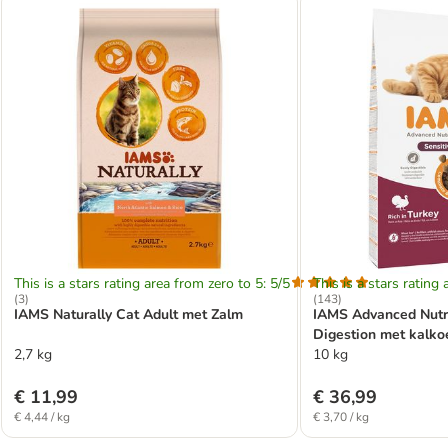
This is a stars rating area from zero to 5: 5/5
This is a stars rating 
(
3
)
(
143
)
IAMS Naturally Cat Adult met Zalm
IAMS Advanced Nutri
Digestion met kalko
2,7 kg
10 kg
€ 11,99
€ 36,99
€ 4,44 / kg
€ 3,70 / kg