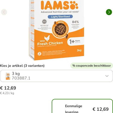
Kies je artikel (3 varianten)
% couponcode beschikbaar
3 kg
703887.1
€ 12,69
€ 4,23 / kg
Eenmalige
€ 12,69
levering