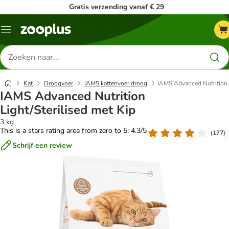
Gratis verzending vanaf € 29
Menu
Zoeken
naar
producten
Kat
Droogvoer
IAMS kattenvoer droog
IAMS Advanced Nutrition L
IAMS Advanced Nutrition
Light/Sterilised met Kip
3 kg
This is a stars rating area from zero to 5: 4.3/5
(
177
)
Schrijf een review