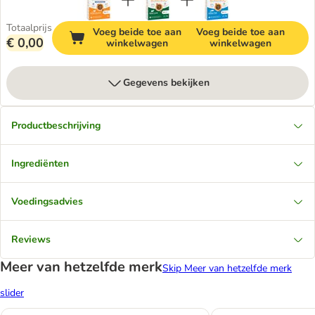
Totaalprijs
Voeg beide toe aan
Voeg beide toe aan
€ 0,00
winkelwagen
winkelwagen
Gegevens bekijken
Productbeschrijving
Ingrediënten
Voedingsadvies
Reviews
Meer van hetzelfde merk
Skip Meer van hetzelfde merk
slider