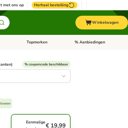
t met ons op
Herhaal bestelling
Winkelwagen
Topmerken
% Aanbiedingen
egorie menu: Vogel
Open categorie menu: Paard
Open categorie menu: Topmerke
rianten)
% couponcode beschikbaar
tiveren
Eenmalige
€ 19,99