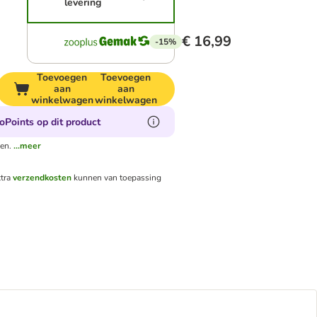
levering
€ 16,99
-15%
Toevoegen
Toevoegen
aan
aan
winkelwagen
winkelwagen
oPoints op dit product
en.
...meer
tra
verzendkosten
kunnen van toepassing