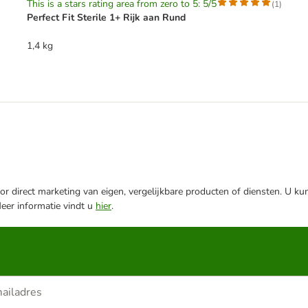
This is a stars rating area from zero to 5: 5/5
(
1
)
Perfect Fit Sterile 1+ Rijk aan Rund
1,4 kg
r direct marketing van eigen, vergelijkbare producten of diensten. U ku
Meer informatie vindt u
hier
.