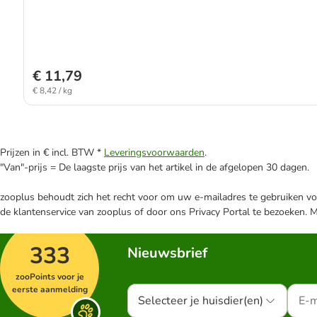
€ 11,79
€ 8,42 / kg
Prijzen in € incl. BTW *
Leveringsvoorwaarden
.
"Van"-prijs = De laagste prijs van het artikel in de afgelopen 30 dagen.
zooplus behoudt zich het recht voor om uw e-mailadres te gebruiken voo
de klantenservice van zooplus of door ons Privacy Portal te bezoeken. 
333
Nieuwsbrief
zooPoints voor je
eerste aanmelding
Selecteer je huisdier(en)