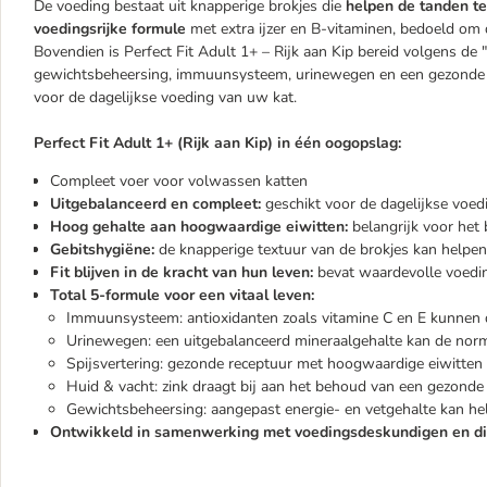
De voeding bestaat uit knapperige brokjes die
helpen de tanden te
voedingsrijke formule
met extra ijzer en B-vitaminen, bedoeld om 
Bovendien is Perfect Fit Adult 1+ – Rijk aan Kip bereid volgens de "T
gewichtsbeheersing, immuunsysteem, urinewegen en een gezonde hui
voor de dagelijkse voeding van uw kat.
Perfect Fit Adult 1+ (Rijk aan Kip) in één oogopslag:
Compleet voer voor volwassen katten
Uitgebalanceerd en compleet:
geschikt voor de dagelijkse voe
Hoog gehalte aan hoogwaardige eiwitten:
belangrijk voor he
Gebitshygiëne:
de knapperige textuur van de brokjes kan helpen
Fit blijven in de kracht van hun leven:
bevat waardevolle voedin
Total 5-formule voor een vitaal leven:
Immuunsysteem: antioxidanten zoals vitamine C en E kunne
Urinewegen: een uitgebalanceerd mineraalgehalte kan de no
Spijsvertering: gezonde receptuur met hoogwaardige eiwitten 
Huid & vacht: zink draagt ​​bij aan het behoud van een gezonde
Gewichtsbeheersing: aangepast energie- en vetgehalte kan he
Ontwikkeld in samenwerking met voedingsdeskundigen en di