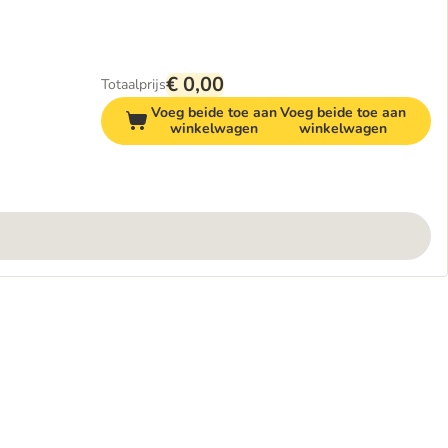
€ 0,00
Totaalprijs
Voeg beide toe aan
Voeg beide toe aan
winkelwagen
winkelwagen