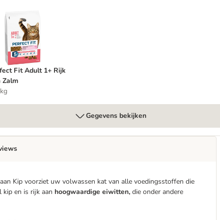
d
erfect Fit Adult 1+ Rijk aan Zalm
fect Fit Adult 1+ Rijk
 Zalm
 kg
Gegevens bekijken
views
k aan Kip voorziet uw volwassen kat van alle voedingsstoffen die
 kip en is rijk aan
hoogwaardige eiwitten,
die onder andere