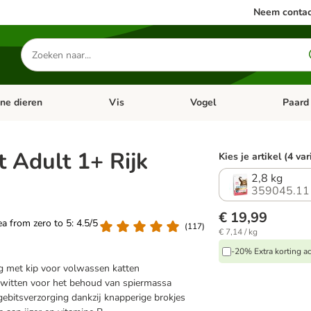
Neem contac
Zoeken
naar
producten
ine dieren
Vis
Vogel
Paard
categorie menu: Apotheek
Open categorie menu: Kleine dieren
Open categorie menu: Vis
Open cat
t Adult 1+ Rijk
Kies je artikel (4 va
2,8 kg
359045.11
€ 19,99
rea from zero to 5: 4.5/5
(
117
)
€ 7,14 / kg
-20% Extra korting ac
g met kip voor volwassen katten
witten voor het behoud van spiermassa
ebitsverzorging dankzij knapperige brokjes