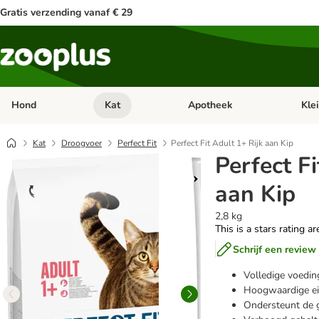
Gratis verzending vanaf € 29
Hond
Kat
Apotheek
Kle
Open categorie menu: Hond
Open categorie menu: Kat
Open 
Kat
Droogvoer
Perfect Fit
Perfect Fit Adult 1+ Rijk aan Kip
Perfect Fi
aan Kip
2,8 kg
This is a stars rating a
Schrijf een review
Volledige voedin
Hoogwaardige ei
Ondersteunt de g