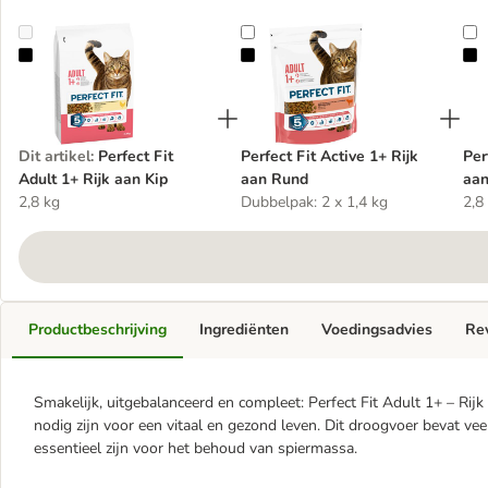
Perfect Fit Adult 1+ Rijk aan Kip
Perfect Fit Active 1+ Rijk aan Run
P
Dit artikel
:
Perfect Fit
Perfect Fit Active 1+ Rijk
Per
Adult 1+ Rijk aan Kip
aan Rund
aan
2,8 kg
Dubbelpak: 2 x 1,4 kg
2,8
Productbeschrijving
Ingrediënten
Voedingsadvies
Re
Smakelijk, uitgebalanceerd en compleet: Perfect Fit Adult 1+ – Rij
nodig zijn voor een vitaal en gezond leven. Dit droogvoer bevat veel
essentieel zijn voor het behoud van spiermassa.