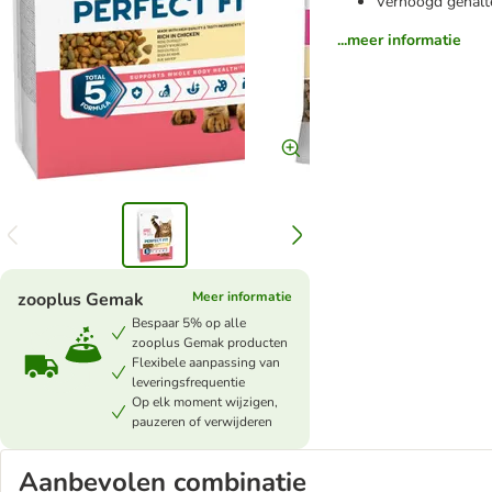
Verhoogd gehalte
...meer informatie
zooplus Gemak
Meer informatie
Bespaar 5% op alle
zooplus Gemak producten
Flexibele aanpassing van
leveringsfrequentie
Op elk moment wijzigen,
pauzeren of verwijderen
Aanbevolen combinatie