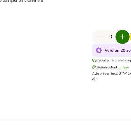
 aan ijzer en vitamine B
Verdien 20 zo
Levertijd 1-3 werkdag
Retourbeleid
...meer
Alle prijzen incl. BTW.
Ex
zijn.