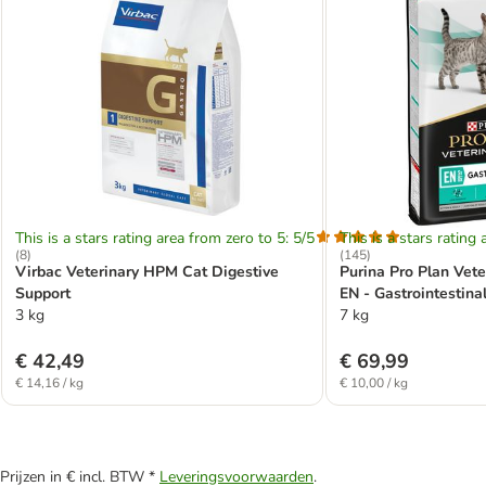
This is a stars rating area from zero to 5: 5/5
This is a stars rating 
(
8
)
(
145
)
Virbac Veterinary HPM Cat Digestive
Purina Pro Plan Vete
Support
EN - Gastrointestina
3 kg
7 kg
€ 42,49
€ 69,99
€ 14,16 / kg
€ 10,00 / kg
Prijzen in € incl. BTW *
Leveringsvoorwaarden
.