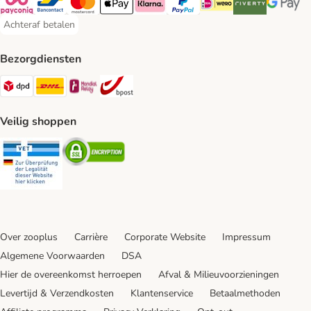
Payconiq Payment Method
Bancontact Payment Method
Mastercard Payment Method
Apple Pay Payment Method
Klarna Payment Method
PayPal Payment Method
iDeal Payment Method
Riverty Payment 
Google P
Achteraf betalen
Achteraf betalen Payment Method
Bezorgdiensten
Dpd Shipping Method
DHL Shipping Method
Mondial Relay Shipping Method
bpost Shipping Method
Veilig shoppen
Security
Security
Over zooplus
Carrière
Corporate Website
Impressum
Algemene Voorwaarden
DSA
Hier de overeenkomst herroepen
Afval & Milieuvoorzieningen
Levertijd & Verzendkosten
Klantenservice
Betaalmethoden