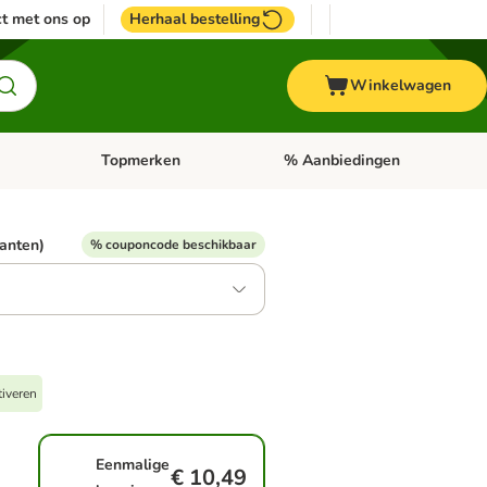
t met ons op
Herhaal bestelling
Winkelwagen
Topmerken
% Aanbiedingen
egorie menu: Vogel
Open categorie menu: Paard
Open categorie menu: Topmerke
ianten)
% couponcode beschikbaar
tiveren
Eenmalige
€ 10,49