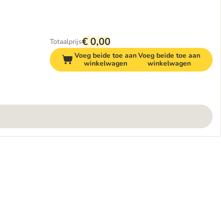
€ 0,00
Totaalprijs
Voeg beide toe aan
Voeg beide toe aan
winkelwagen
winkelwagen