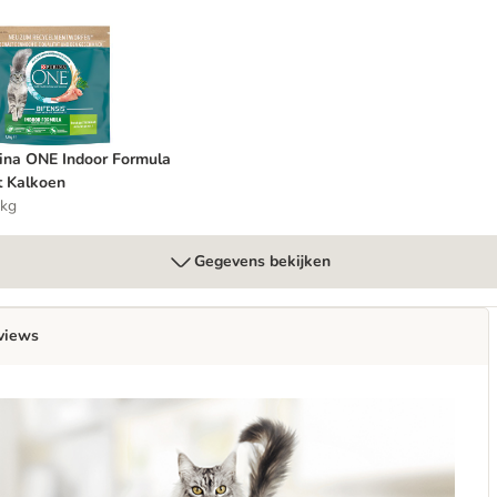
urina ONE Indoor Formula met Kalkoen
ina ONE Indoor Formula
 Kalkoen
 kg
Gegevens bekijken
views