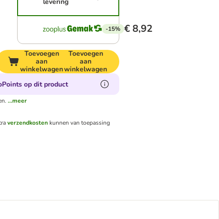
levering
€ 8,92
-15%
Toevoegen
Toevoegen
aan
aan
winkelwagen
winkelwagen
Points op dit product
en.
...meer
tra
verzendkosten
kunnen van toepassing