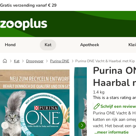
Gratis verzending vanaf € 29
Hond
Kat
Apotheek
Kle
Open categorie menu: Hond
Open categorie menu: Kat
Open 
Kat
Droogvoer
Purina ONE
Purina ONE Vacht & Haarbal met Kip
Purina O
Haarbal 
1.4 kg
This is a stars rating a
Schrijf een review
Purina ONE Vacht & Haa
katten en rijk aan ome
vacht. Het bevat een g
...meer informatie