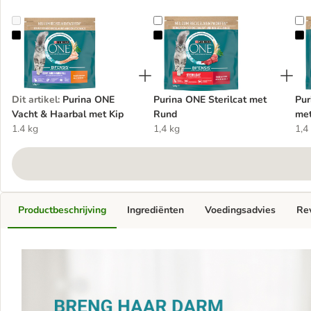
Purina ONE Vacht & Haarbal met Kip
Purina ONE Sterilcat met Rund
P
Dit artikel
:
Purina ONE
Purina ONE Sterilcat met
Pur
Vacht & Haarbal met Kip
Rund
met
1.4 kg
1,4 kg
1,4
Productbeschrijving
Ingrediënten
Voedingsadvies
Re