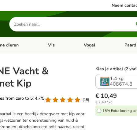
Neem contac
Zoeken
naar
producten
ine dieren
Vis
Vogel
Paard
categorie menu: Apotheek
Open categorie menu: Kleine dieren
Open categorie menu: Vis
Open cat
NE Vacht &
Kies je artikel (2 var
1.4 kg
met Kip
408674.8
€ 10,49
rea from zero to 5: 4.7/5
(
15
)
€ 7,49 / kg
-15% Extra korting ac
rbal is een heerlijk droogvoer met kip voor
ga-vetzuren ter ondersteuning van huid &
ezond en uitbebalanceerd anti-haarbal recept.