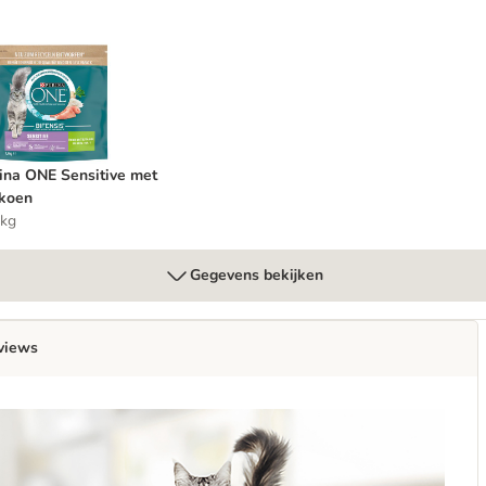
urina ONE Sensitive met Kalkoen
ina ONE Sensitive met
koen
 kg
Gegevens bekijken
views