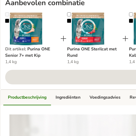
Aanbevolen combinatie
Purina ONE Senior 7+ met Kip
Purina ONE Sterilcat met Rund
P
Dit artikel
:
Purina ONE
Purina ONE Sterilcat met
Pur
Senior 7+ met Kip
Rund
Kal
1,4 kg
1,4 kg
1,4
Productbeschrijving
Ingrediënten
Voedingsadvies
Re