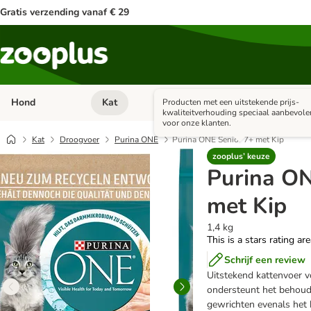
Gratis verzending vanaf € 29
Hond
Kat
Apotheek
Kle
Producten met een uitstekende prijs-
Open categorie menu: Hond
Open categorie menu: Kat
Open 
kwaliteitverhouding speciaal aanbevole
voor onze klanten.
Kat
Droogvoer
Purina ONE
Purina ONE Senior 7+ met Kip
zooplus’ keuze
Purina ON
met Kip
1,4 kg
This is a stars rating ar
Schrijf een review
Uitstekend kattenvoer v
ondersteunt het behoud
gewrichten evenals het 