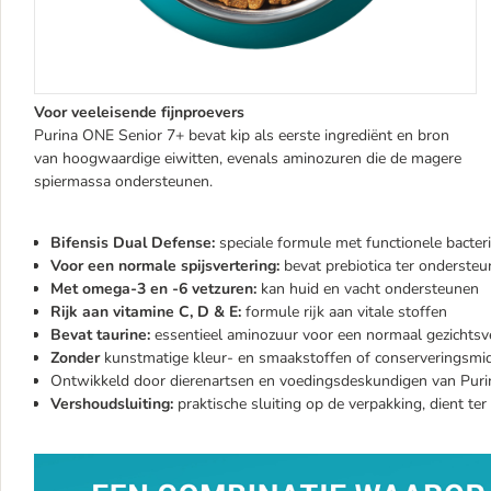
Voor veeleisende fijnproevers
Purina ONE Senior 7+ bevat kip als eerste ingrediënt en bron
van hoogwaardige eiwitten, evenals aminozuren die de magere
spiermassa ondersteunen.
Bifensis Dual Defense:
speciale formule met functionele bacter
Voor een normale spijsvertering:
bevat prebiotica ter ondersteu
Met omega-3 en -6 vetzuren:
kan huid en vacht ondersteunen
Rijk aan vitamine C, D & E:
formule rijk aan vitale stoffen
Bevat taurine:
essentieel aminozuur voor een normaal gezichts
Zonder
kunstmatige kleur- en smaakstoffen of conserveringsmi
Ontwikkeld door dierenartsen en voedingsdeskundigen van Puri
Vershoudsluiting:
praktische sluiting op de verpakking, dient t