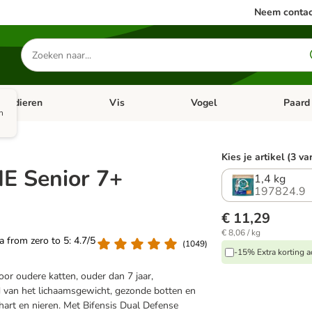
Neem contac
Zoeken
naar
producten
ine dieren
Vis
Vogel
Paard
categorie menu: Apotheek
Open categorie menu: Kleine dieren
Open categorie menu: Vis
Open cat
n
Kies je artikel (3 va
E Senior 7+
1,4 kg
197824.9
€ 11,29
€ 8,06 / kg
ea from zero to 5: 4.7/5
(
1049
)
-15% Extra korting a
oor oudere katten, ouder dan 7 jaar,
 van het lichaamsgewicht, gezonde botten en
hart en nieren. Met Bifensis Dual Defense