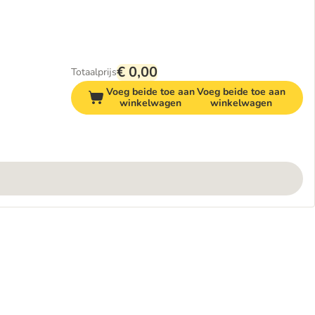
€ 0,00
Totaalprijs
Voeg beide toe aan
Voeg beide toe aan
winkelwagen
winkelwagen