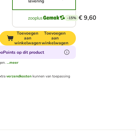
levering
€ 9,60
-15%
Toevoegen
Toevoegen
aan
aan
winkelwagen
winkelwagen
oPoints op dit product
gen.
...meer
xtra
verzendkosten
kunnen van toepassing