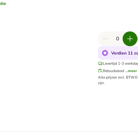
atie
Verdien 11 zo
Levertijd 1-3 werkda
Retourbeleid
...meer
Alle prijzen incl. BTW.
E
zijn.