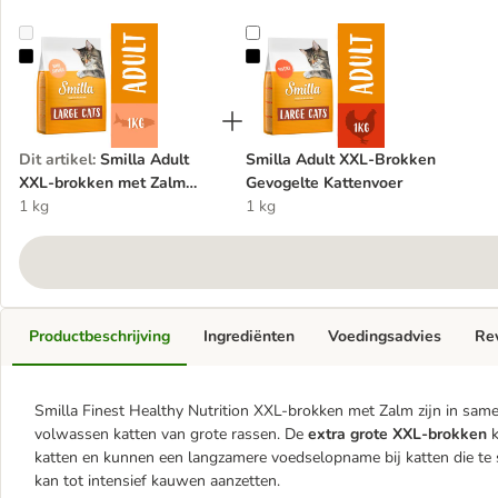
Smilla Adult XXL-brokken met Zalm Kattenvoer
Smilla Adult XXL-Brokken Gevoge
Dit artikel
:
Smilla Adult
Smilla Adult XXL-Brokken
XXL-brokken met Zalm
Gevogelte Kattenvoer
Kattenvoer
1 kg
1 kg
Productbeschrijving
Ingrediënten
Voedingsadvies
Re
Smilla Finest Healthy Nutrition XXL-brokken met Zalm zijn in sa
volwassen katten van grote rassen. De
extra grote XXL-brokken
k
katten en kunnen een langzamere voedselopname bij katten die te
kan tot intensief kauwen aanzetten.