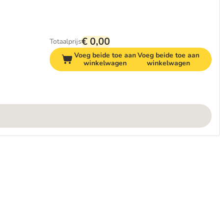
€ 0,00
Totaalprijs
Voeg beide toe aan
Voeg beide toe aan
winkelwagen
winkelwagen