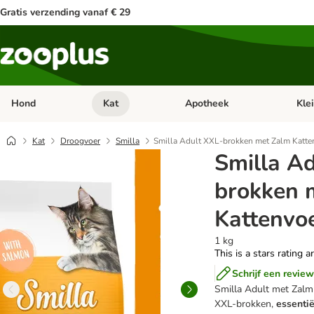
Gratis verzending vanaf € 29
Hond
Kat
Apotheek
Kle
Open categorie menu: Hond
Open categorie menu: Kat
Open 
Kat
Droogvoer
Smilla
Smilla Adult XXL-brokken met Zalm Katte
Smilla A
brokken 
Kattenvo
1 kg
This is a stars rating a
Schrijf een review
Smilla Adult met Zalm
XXL-brokken,
essentië