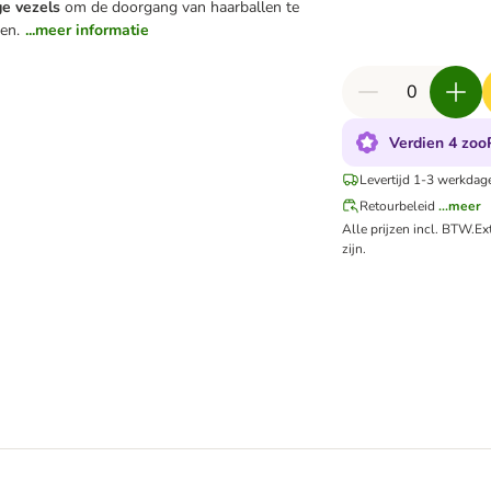
ge vezels
om de doorgang van haarballen te
en.
...meer informatie
Verdien 4 zooP
Levertijd 1-3 werkdag
Retourbeleid
...meer
Alle prijzen incl. BTW.
Ex
zijn.