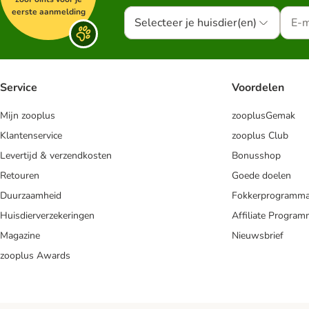
eerste aanmelding
Selecteer je huisdier(en)
Service
Voordelen
Mijn zooplus
zooplusGemak
Klantenservice
zooplus Club
Levertijd & verzendkosten
Bonusshop
Retouren
Goede doelen
Duurzaamheid
Fokkerprogramm
Huisdierverzekeringen
Affiliate Progra
Magazine
Nieuwsbrief
zooplus Awards