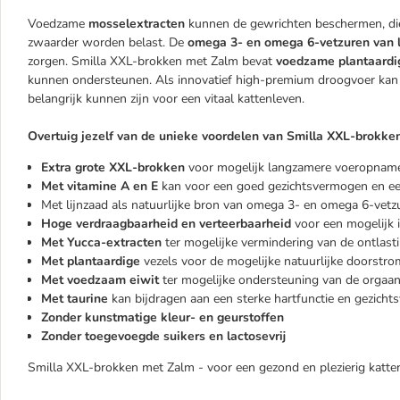
Voedzame
mosselextracten
kunnen de gewrichten beschermen, di
zwaarder worden belast. De
omega 3- en omega 6-vetzuren van l
zorgen. Smilla XXL-brokken met Zalm bevat
voedzame plantaardi
kunnen ondersteunen. Als innovatief high-premium droogvoer kan 
belangrijk kunnen zijn voor een vitaal kattenleven.
Overtuig jezelf van de unieke voordelen van Smilla XXL-brokke
Extra grote XXL-brokken
voor mogelijk langzamere voeropnam
Met vitamine A en E
kan voor een goed gezichtsvermogen en ee
Met lijnzaad als natuurlijke bron van omega 3- en omega 6-vetz
Hoge verdraagbaarheid en verteerbaarheid
voor een mogelijk 
Met Yucca-extracten
ter mogelijke vermindering van de ontlast
Met plantaardige
vezels voor de mogelijke natuurlijke doorstro
Met voedzaam eiwit
ter mogelijke ondersteuning van de orgaan
Met taurine
kan bijdragen aan een sterke hartfunctie en gezich
Zonder kunstmatige kleur- en geurstoffen
Zonder toegevoegde suikers en lactosevrij
Smilla XXL-brokken met Zalm - voor een gezond en plezierig katten