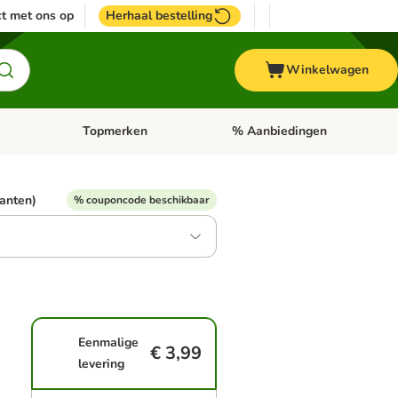
t met ons op
Herhaal bestelling
Winkelwagen
Topmerken
% Aanbiedingen
egorie menu: Vogel
Open categorie menu: Paard
Open categorie menu: Topmerke
ianten)
% couponcode beschikbaar
Eenmalige
€ 3,99
levering