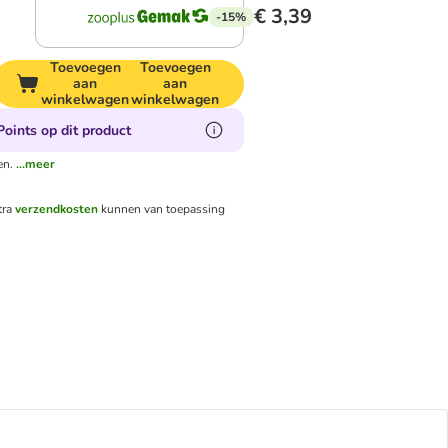
€ 3,39
-15%
Toevoegen
Toevoegen
aan
aan
winkelwagen
winkelwagen
oints op dit product
en.
...meer
tra
verzendkosten
kunnen van toepassing