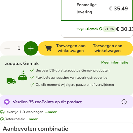
Eenmalige
€ 35,49
levering
€ 30,1
-15%
Toevoegen aan
Toevoegen aan
winkelwagen
winkelwagen
Meer informatie
zooplus Gemak
Bespaar 5% op alle zooplus Gemak producten
Flexibele aanpassing van leveringsfrequentie
Op elk moment wijzigen, pauzeren of verwijderen
Verdien 35 zooPoints op dit product
Levertijd 1-3 werkdagen.
...meer
Retourbeleid
...meer
Aanbevolen combinatie