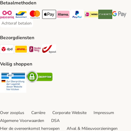
Betaalmethoden
Payconiq Payment Method
Bancontact Payment Method
Mastercard Payment Method
Apple Pay Payment Method
Klarna Payment Method
PayPal Payment Method
iDeal Payment Method
Riverty Payment 
Google P
Achteraf betalen
Achteraf betalen Payment Method
Bezorgdiensten
Dpd Shipping Method
DHL Shipping Method
Mondial Relay Shipping Method
bpost Shipping Method
Veilig shoppen
Security
Security
Over zooplus
Carrière
Corporate Website
Impressum
Algemene Voorwaarden
DSA
Hier de overeenkomst herroepen
Afval & Milieuvoorzieningen