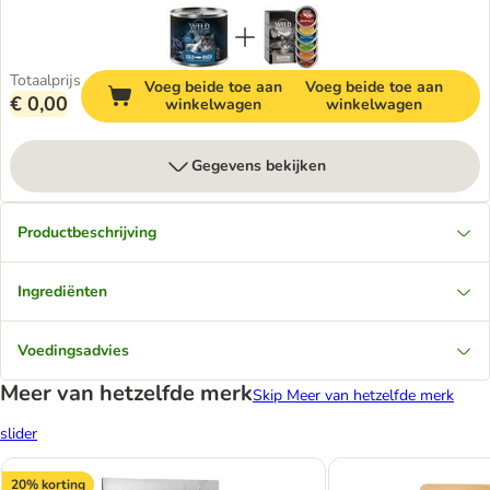
Totaalprijs
Voeg beide toe aan
Voeg beide toe aan
€ 0,00
winkelwagen
winkelwagen
Gegevens bekijken
Productbeschrijving
Ingrediënten
Voedingsadvies
Meer van hetzelfde merk
Skip Meer van hetzelfde merk
slider
20% korting