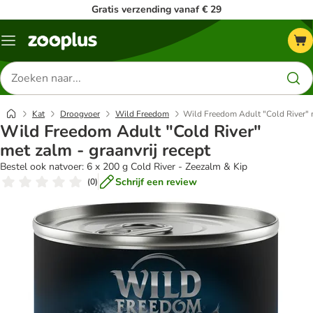
Gratis verzending vanaf € 29
Menu
Zoeken
naar
producten
Kat
Droogvoer
Wild Freedom
Wild Freedom Adult "Cold River" m
Wild Freedom Adult "Cold River"
met zalm - graanvrij recept
Bestel ook natvoer: 6 x 200 g Cold River - Zeezalm & Kip
Schrijf een review
(
0
)