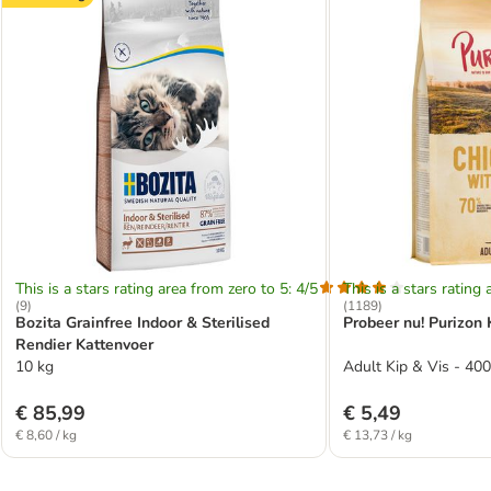
This is a stars rating area from zero to 5: 4/5
This is a stars rating 
(
9
)
(
1189
)
Bozita Grainfree Indoor & Sterilised
Probeer nu! Purizon
Rendier Kattenvoer
10 kg
Adult Kip & Vis - 400
€ 85,99
€ 5,49
€ 8,60 / kg
€ 13,73 / kg