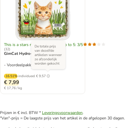
This is a stars rating area from zero to 5: 3/5
De totale prijs
(
32
)
van dezelfde
GimCat Hydro-Gras
artikelen wanneer
ze afzonderlijk
worden gekocht
- Voordeelpakket: 3 x 150 g
-16.51%
individueel
€ 9,57
€ 7,99
€ 17,76 / kg
Prijzen in € incl. BTW *
Leveringsvoorwaarden
.
"Van"-prijs = De laagste prijs van het artikel in de afgelopen 30 dagen.