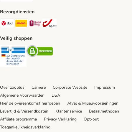
Bezorgdiensten
Dpd Shipping Method
DHL Shipping Method
Mondial Relay Shipping Method
bpost Shipping Method
Veilig shoppen
Security
Security
Over zooplus
Carrière
Corporate Website
Impressum
Algemene Voorwaarden
DSA
Hier de overeenkomst herroepen
Afval & Milieuvoorzieningen
Levertijd & Verzendkosten
Klantenservice
Betaalmethoden
Affiliate programma
Privacy Verklaring
Opt-out
Toegankelijkheidsverklaring