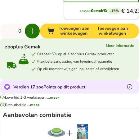
€ 14,2
-15%
Toevoegen aan
Toevoegen aan
winkelwagen
winkelwagen
Meer informatie
zooplus Gemak
Bespaar 5% op alle zooplus Gemak producten
Flexibele aanpassing van leveringsfrequentie
Op elk moment wijzigen, pauzeren of verwijderen
Verdien 17 zooPoints op dit product
Levertijd 1-3 werkdagen.
...meer
Retourbeleid
...meer
Aanbevolen combinatie