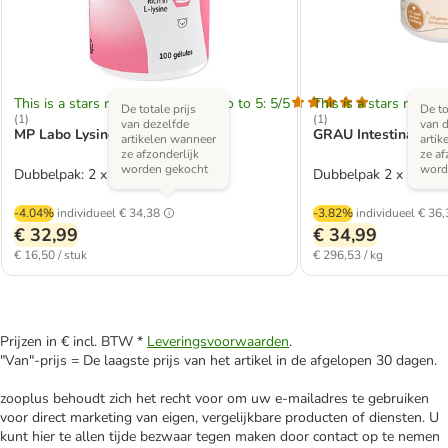
This is a stars rating area from zero to 5: 5/5
This is a stars rating 
De totale prijs
De to
(
1
)
(
1
)
van dezelfde
van d
MP Labo Lysine MP
GRAU Intestinal Bal
artikelen wanneer
artik
ze afzonderlijk
ze af
worden gekocht
word
Dubbelpak: 2 x 100 capsules
Dubbelpak 2 x 60 Tab
-4.04%
individueel
€ 34,38
-3.82%
individueel
€ 36,
€ 32,99
€ 34,99
€ 16,50 / stuk
€ 296,53 / kg
Prijzen in € incl. BTW *
Leveringsvoorwaarden
.
"Van"-prijs = De laagste prijs van het artikel in de afgelopen 30 dagen.
zooplus behoudt zich het recht voor om uw e-mailadres te gebruiken
voor direct marketing van eigen, vergelijkbare producten of diensten. U
kunt hier te allen tijde bezwaar tegen maken door contact op te nemen