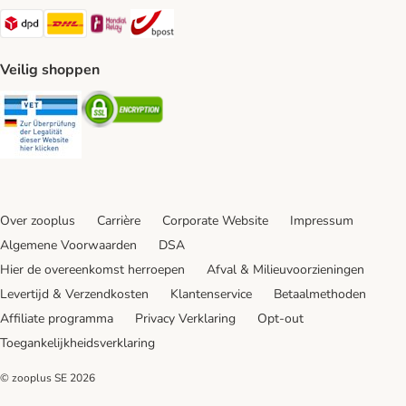
Dpd Shipping Method
DHL Shipping Method
Mondial Relay Shipping Method
bpost Shipping Method
Veilig shoppen
Security
Security
Over zooplus
Carrière
Corporate Website
Impressum
Algemene Voorwaarden
DSA
Hier de overeenkomst herroepen
Afval & Milieuvoorzieningen
Levertijd & Verzendkosten
Klantenservice
Betaalmethoden
Affiliate programma
Privacy Verklaring
Opt-out
Toegankelijkheidsverklaring
© zooplus SE
2026