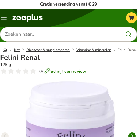
Gratis verzending vanaf € 29
Menu
Zoeken
naar
producten
Kat
Dieetvoer & supplementen
Vitamine & mineralen
Felini Renal
Felini Renal
125 g
Schrijf een review
(
0
)