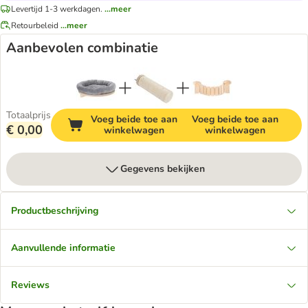
Levertijd 1-3 werkdagen.
...meer
Retourbeleid
...meer
Aanbevolen combinatie
Totaalprijs
Voeg beide toe aan
Voeg beide toe aan
€ 0,00
winkelwagen
winkelwagen
Gegevens bekijken
Productbeschrijving
Aanvullende informatie
Reviews