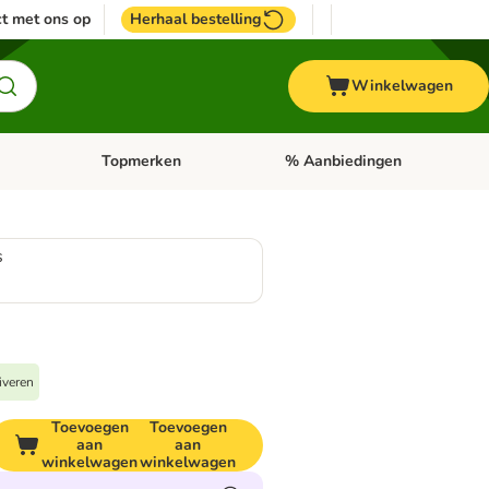
t met ons op
Herhaal bestelling
Winkelwagen
Topmerken
% Aanbiedingen
egorie menu: Vogel
Open categorie menu: Paard
Open categorie menu: Topmerke
s
iveren
Toevoegen
Toevoegen
aan
aan
winkelwagen
winkelwagen