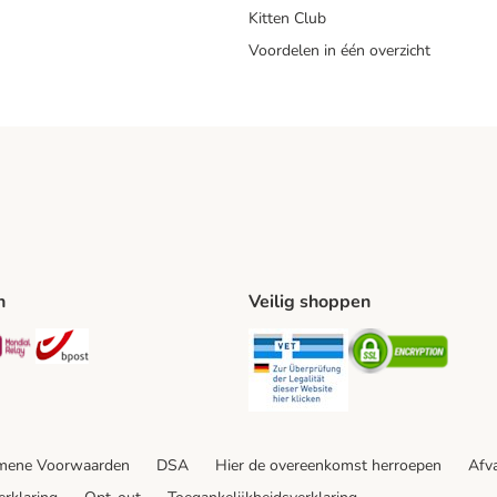
Kitten Club
Voordelen in één overzicht
n
Veilig shoppen
ing Method
L Shipping Method
Mondial Relay Shipping Method
bpost Shipping Method
Security
Securit
mene Voorwaarden
DSA
Hier de overeenkomst herroepen
Afva