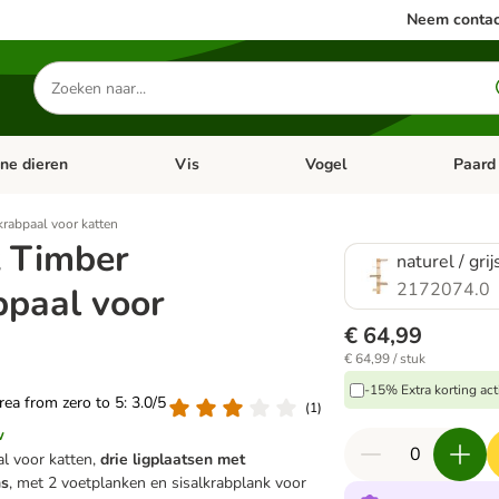
Neem contac
Zoeken
naar
producten
ine dieren
Vis
Vogel
Paard
categorie menu: Apotheek
Open categorie menu: Kleine dieren
Open categorie menu: Vis
Open cat
rabpaal voor katten
t Timber
naturel / grij
2172074.0
paal voor
€ 64,99
€ 64,99 / stuk
-15% Extra korting act
area from zero to 5: 3.0/5
(
1
)
w
l voor katten,
drie ligplaatsen met
ns
, met 2 voetplanken en sisalkrabplank voor