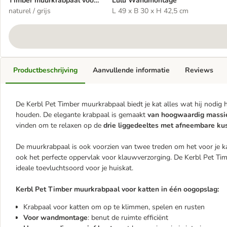
Timber muurkrabpaal voor
Lulu Wandmontage
katten
naturel / grijs
L 49 x B 30 x H 42,5 cm
Productbeschrijving
Aanvullende informatie
Reviews
De Kerbl Pet Timber muurkrabpaal biedt je kat alles wat hij nodig 
houden. De elegante krabpaal is gemaakt
van hoogwaardig massi
vinden om te relaxen op de
drie liggedeeltes met afneembare ku
De muurkrabpaal is ook voorzien van twee treden om het voor je 
ook het perfecte oppervlak voor klauwverzorging. De Kerbl Pet Timb
ideale toevluchtsoord voor je huiskat.
Kerbl Pet Timber muurkrabpaal
voor katten in één oogopslag:
Krabpaal voor katten om op te klimmen, spelen en rusten
Voor wandmontage
: benut de ruimte efficiënt