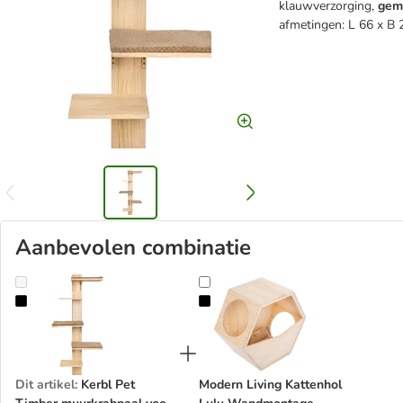
klauwverzorging,
gem
afmetingen: L 66 x B
Aanbevolen combinatie
Kerbl Pet Timber muurkrabpaal voor katten
Modern Living Kattenhol Lulu W
Dit artikel
:
Kerbl Pet
Modern Living Kattenhol