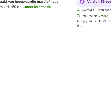
Verdien 65 zoo
aakt van hoogwaardig massief hout
,
 24 x H 150 cm
...meer informatie
Levertijd 1-3 werkdage
Retourbeleid
...meer
Alle prijzen incl. BTW.
Ex
zijn.
andmontage