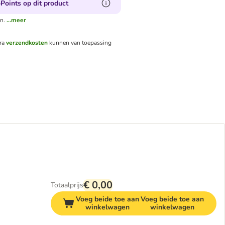
Points op dit product
n.
...meer
tra
verzendkosten
kunnen van toepassing
€ 0,00
Totaalprijs
Voeg beide toe aan
Voeg beide toe aan
winkelwagen
winkelwagen