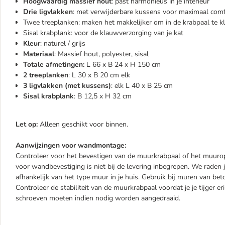
Hoogwaardig massief hout
: past harmonieus in je interieur
Drie ligvlakken
: met verwijderbare kussens voor maximaal com
Twee treeplanken: maken het makkelijker om in de krabpaal te 
Sisal krabplank: voor de klauwverzorging van je kat
Kleur
: naturel / grijs
Materiaal
: Massief hout, polyester, sisal
Totale afmetingen:
L 66 x B 24 x H 150 cm
2 treeplanken
: L 30 x B 20 cm elk
3 ligvlakken (met kussens)
: elk L 40 x B 25 cm
Sisal krabplank
: B 12,5 x H 32 cm
Let op:
Alleen geschikt voor binnen.
Aanwijzingen voor wandmontage:
Controleer voor het bevestigen van de muurkrabpaal of het muurop
voor wandbevestiging is niet bij de levering inbegrepen. We raden 
afhankelijk van het type muur in je huis. Gebruik bij muren van bet
Controleer de stabiliteit van de muurkrabpaal voordat je je tijger e
schroeven moeten indien nodig worden aangedraaid.