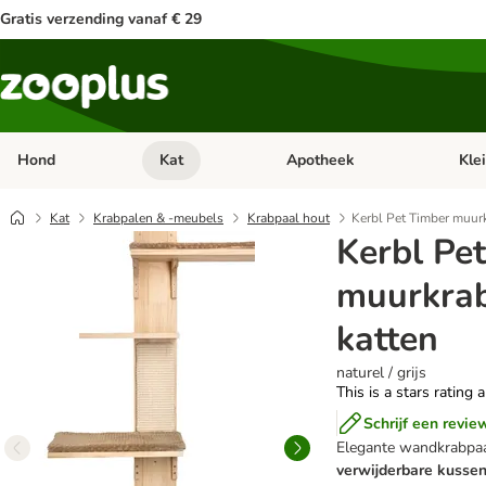
Gratis verzending vanaf € 29
Hond
Kat
Apotheek
Kle
Open categorie menu: Hond
Open categorie menu: Kat
Open 
Kat
Krabpalen & -meubels
Krabpaal hout
Kerbl Pet Timber muurk
Kerbl Pe
muurkrab
katten
naturel / grijs
This is a stars rating 
Schrijf een revie
Elegante wandkrabpaa
verwijderbare kusse