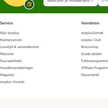
Selecteer je huisdier(en)
Service
Voordelen
Mijn zooplus
zooplusGemak
Klantenservice
zooplus Club
Levertijd & verzendkosten
Bonusshop
Retouren
Goede doelen
Duurzaamheid
Fokkerprogramm
Huisdierverzekeringen
Affiliate Progra
Magazine
Nieuwsbrief
zooplus Awards