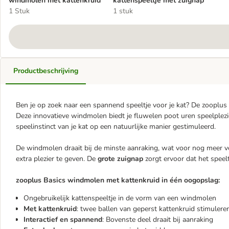
windmolen met kattenkruid
kattenspeeltje met zuignap
1 Stuk
1 stuk
Productbeschrijving
Ben je op zoek naar een spannend speeltje voor je kat? De zooplus
Deze innovatieve windmolen biedt je fluwelen poot uren speelplezi
speelinstinct van je kat op een natuurlijke manier gestimuleerd.
De windmolen draait bij de minste aanraking, wat voor nog meer v
extra plezier te geven. De
grote zuignap
zorgt ervoor dat het speelt
zooplus Basics windmolen met kattenkruid in één oogopslag:
Ongebruikelijk kattenspeeltje in de vorm van een windmolen
Met kattenkruid
: twee ballen van geperst kattenkruid stimuleren
Interactief en spannend
: Bovenste deel draait bij aanraking