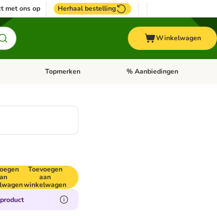
t met ons op
Herhaal bestelling
Winkelwagen
Topmerken
% Aanbiedingen
egorie menu: Vogel
Open categorie menu: Paard
Open categorie menu: Topmerke
oegen
Toevoegen
an
aan
lwagen
winkelwagen
 product