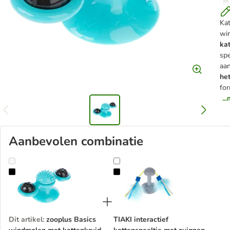
Kat
wi
ka
spe
aan
he
for
..
Aanbevolen combinatie
zooplus Basics windmolen met kattenkruid
TIAKI interactief kattenspeeltje m
Dit artikel
:
zooplus Basics
TIAKI interactief