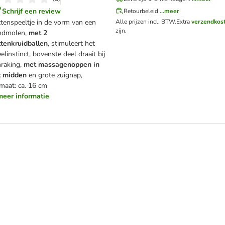
Schrijf een review
Retourbeleid
...meer
tenspeeltje in de vorm van een
Alle prijzen incl. BTW.
Extra
verzendkos
zijn.
ndmolen,
met 2
ttenkruidballen
, stimuleert het
elinstinct, bovenste deel draait bij
raking,
met massagenoppen in
t midden
en grote zuignap,
maat: ca. 16 cm
.meer informatie
et zuignap