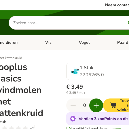
Neem contac
Zoeken
naar
producten
ine dieren
Vis
Vogel
Paard
categorie menu: Apotheek
Open categorie menu: Kleine dieren
Open categorie menu: Vis
Open cat
et kattenkruid
ooplus
1 Stuk
2206265.0
asics
€ 3,49
indmolen
€ 3,49 / stuk
et
Toev
a
attenkruid
winke
Verdien 3 zooPoints op dit
Stuk
(
0
)
Levertijd 1-3 werkdagen.
...meer