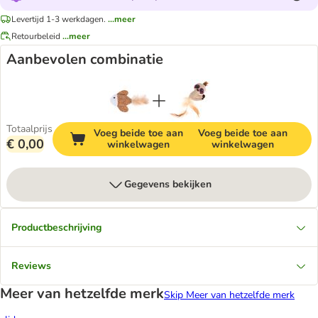
Levertijd 1-3 werkdagen.
...meer
Retourbeleid
...meer
Aanbevolen combinatie
Totaalprijs
Voeg beide toe aan
Voeg beide toe aan
€ 0,00
winkelwagen
winkelwagen
Gegevens bekijken
Productbeschrijving
Reviews
Meer van hetzelfde merk
Skip Meer van hetzelfde merk