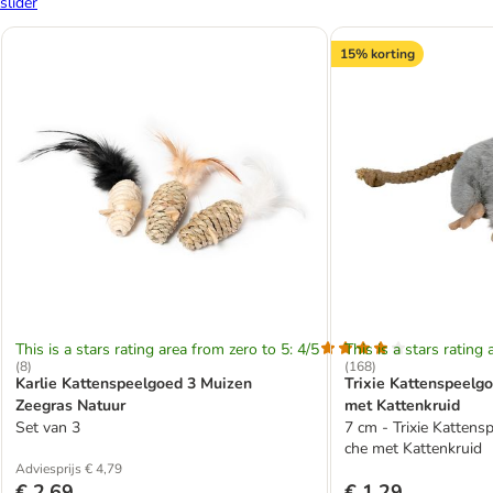
slider
15% korting
This is a stars rating area from zero to 5: 4/5
This is a stars rating 
(
8
)
(
168
)
Karlie Kattenspeelgoed 3 Muizen
Trixie Kattenspeelg
Zeegras Natuur
met Kattenkruid
Set van 3
7 cm - Trixie Kattens
che met Kattenkruid
Adviesprijs € 4,79
€ 2,69
€ 1,29