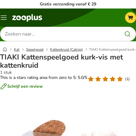
Gratis verzending vanaf € 29
Menu
Zoeken
naar
producten
Kat
Speelgoed
Kattenkruid (Catnip)
TIAKI Kattenspeelgoed kurk-
TIAKI Kattenspeelgoed kurk-vis met
kattenkruid
1 stuk
This is a stars rating area from zero to 5: 5.0/5
(
1
)
Schrijf een review