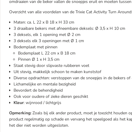
omdraaien van de beker vallen de snoepjes eruit en moeten tussen 
Overzicht van alle voordelen van de Trixie Cat Activity Turn Around
Maten: ca. L 22 x B 18 x H 33 cm
3 draaibare bekers met afneembare deksels: Ø 3,5 x H 10 cm
3 deksels, elk 1 opening met Ø 2 cm
3 deksels elk 3 openingen met Ø 1 cm
Bodemplaat met pinnen
Bodemplaat L 22 cm x B 18 cm
Pinnen Ø 1 x H 3,5 cm
Staat stevig door slipvaste rubberen voet
Uit stevig, makkelijk schoon te maken kunststof
Diverse opdrachten: verstoppen van de snoepjes in de bekers o
Lichamelijke en mentale bezigheid
Bevordert de behendigheid
Ook voor oudere of zieke dieren geschikt
Kleur
: wijnrood / lichtgrijs
Opmerking:
Zoals bij elk ander product, moet je toezicht houden o
product regelmatig op schade en vervang het speelgoed als het kapo
het dier niet worden uitgesloten.