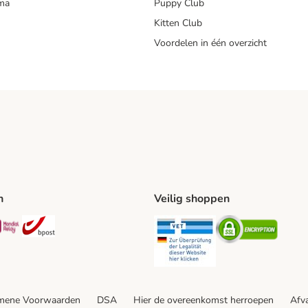
mma
Puppy Club
Kitten Club
Voordelen in één overzicht
n
Veilig shoppen
ing Method
L Shipping Method
Mondial Relay Shipping Method
bpost Shipping Method
Security
Securit
mene Voorwaarden
DSA
Hier de overeenkomst herroepen
Afva