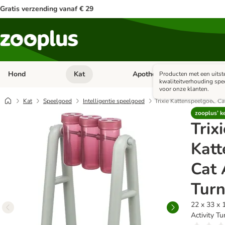
Gratis verzending vanaf € 29
Hond
Kat
Apotheek
Kle
Producten met een uitst
Open categorie menu: Hond
Open categorie menu: Kat
Open 
kwaliteitverhouding spe
voor onze klanten.
Kat
Speelgoed
Intelligentie speelgoed
Trixie Kattenspeelgoed Ca
zooplus’ k
Trixi
Katt
Cat 
Tur
22 x 33 x 
Activity T