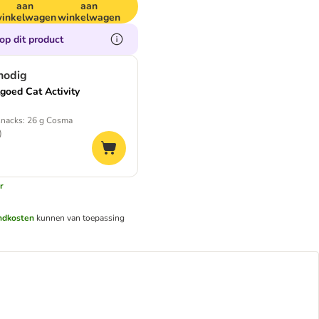
aan
aan
inkelwagen
winkelwagen
op dit product
 nodig
lgoed Cat Activity
snacks: 26 g Cosma
)
r
ndkosten
kunnen van toepassing