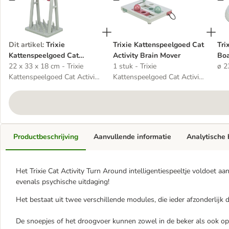
Dit artikel
:
Trixie
Trixie Kattenspeelgoed Cat
Tri
Kattenspeelgoed Cat
Activity Brain Mover
Bo
Activity Turn Around
22 x 33 x 18 cm - Trixie
1 stuk - Trixie
ø 2
Kattenspeelgoed Cat Activity
Kattenspeelgoed Cat Activity
Turn Around
Brain Mover
Productbeschrijving
Aanvullende informatie
Analytische
Het Trixie Cat Activity Turn Around intelligentiespeeltje voldoet a
evenals psychische uitdaging!
Het bestaat uit twee verschillende modules, die ieder afzonderlijk 
De snoepjes of het droogvoer kunnen zowel in de beker als ook o