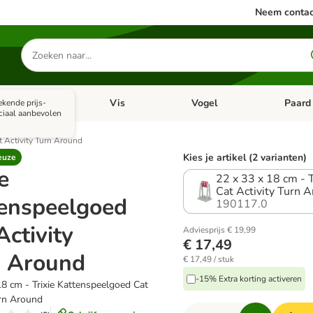
Neem contac
Zoeken
naar
producten
ine dieren
Vis
Vogel
Paard
ekende prijs-
categorie menu: Apotheek
Open categorie menu: Kleine dieren
Open categorie menu: Vis
Open cat
ciaal aanbevolen
t Activity Turn Around
Kies je artikel (2 varianten)
euze
e
22 x 33 x 18 cm - 
Cat Activity Turn 
enspeelgoed
190117.0
Activity
Adviesprijs € 19,99
€ 17,49
n Around
€ 17,49 / stuk
-15% Extra korting activeren
18 cm - Trixie Kattenspeelgoed Cat
urn Around