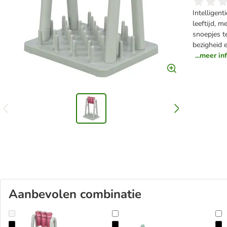
Intelligent
leeftijd, 
snoepjes t
bezigheid 
...meer i
Aanbevolen combinatie
Trixie Kattenspeelgoed Cat Activity Turn Around
Trixie Kattenspeelgoed Cat Activit
T