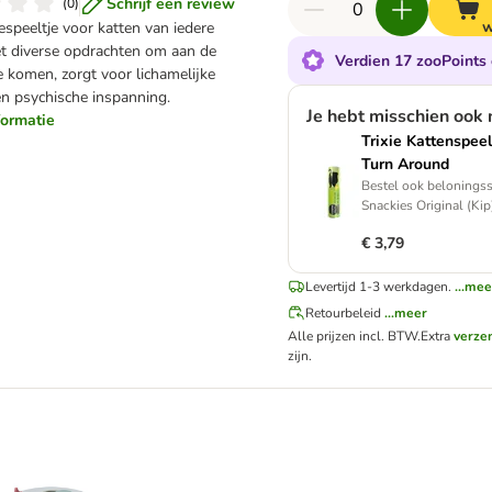
Schrijf een review
(
0
)
w
iespeeltje voor katten van iedere
met diverse opdrachten om aan de
Verdien 17 zooPoints 
e komen, zorgt voor lichamelijke
en psychische inspanning.
Je hebt misschien ook
nformatie
Trixie Kattenspee
Turn Around
Bestel ook belonings
Snackies Original (Kip
€ 3,79
Levertijd 1-3 werkdagen.
...mee
Retourbeleid
...meer
Alle prijzen incl. BTW.
Extra
verze
zijn.
y Brain Mover
rixie Cat Activity Flip Board