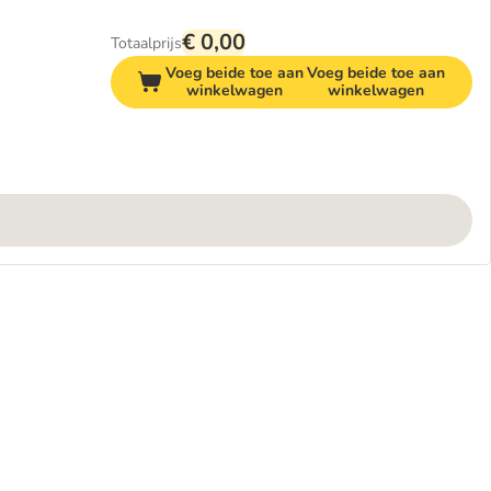
€ 0,00
Totaalprijs
Voeg beide toe aan
Voeg beide toe aan
winkelwagen
winkelwagen