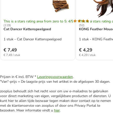
This is a stars rating area from zero to 5: 4/5
This is a stars rating 
(
119
)
(
52
)
Cat Dancer Kattenspeelgoed
KONG Feather Mouse
1 stuk - Cat Dancer Kattenspeelgoed
1 stuk - KONG Feath
€ 7,49
€ 4,29
€ 7,49 / stuk
€ 4,29 / stuk
Prijzen in € incl. BTW *
Leveringsvoorwaarden
.
"Van"-prijs = De laagste prijs van het artikel in de afgelopen 30 dagen.
zooplus behoudt zich het recht voor om uw e-mailadres te gebruiken
voor direct marketing van eigen, vergelijkbare producten of diensten. U
kunt hier te allen tijde bezwaar tegen maken door contact op te nemen
met de klantenservice van zooplus of door ons Privacy Portal te
bezoeken. Meer informatie vindt u
hier
.