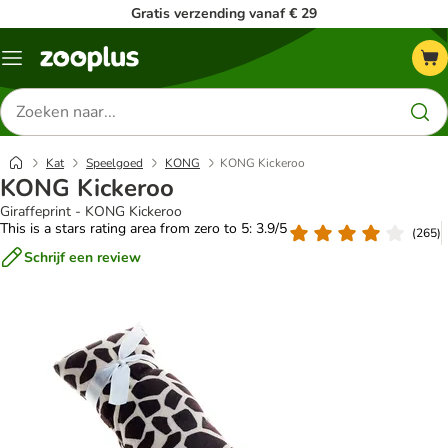
Gratis verzending vanaf € 29
Menu
Zoeken
naar
producten
Kat
Speelgoed
KONG
KONG Kickeroo
KONG Kickeroo
Giraffeprint - KONG Kickeroo
This is a stars rating area from zero to 5: 3.9/5
(
265
)
Schrijf een review