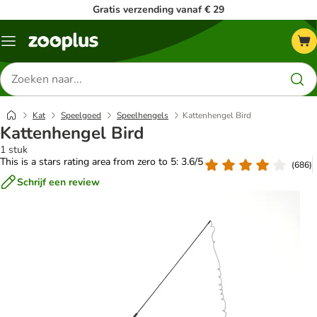
Gratis verzending vanaf € 29
Menu
Zoeken
naar
producten
Kat
Speelgoed
Speelhengels
Kattenhengel Bird
Kattenhengel Bird
1 stuk
This is a stars rating area from zero to 5: 3.6/5
(
686
)
Schrijf een review