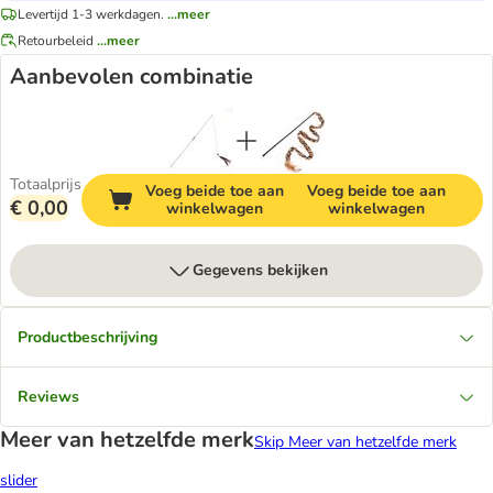
Levertijd 1-3 werkdagen.
...meer
Retourbeleid
...meer
Aanbevolen combinatie
Totaalprijs
Voeg beide toe aan
Voeg beide toe aan
€ 0,00
winkelwagen
winkelwagen
Gegevens bekijken
Productbeschrijving
Reviews
Meer van hetzelfde merk
Skip Meer van hetzelfde merk
slider