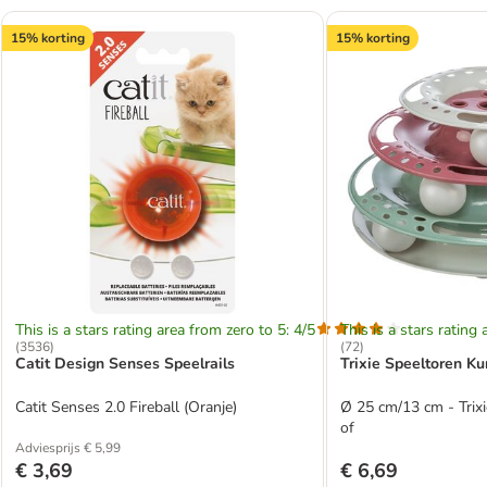
15% korting
15% korting
This is a stars rating area from zero to 5: 4/5
This is a stars rating 
(
3536
)
(
72
)
Catit Design Senses Speelrails
Trixie Speeltoren Ku
Catit Senses 2.0 Fireball (Oranje)
Ø 25 cm/13 cm - Trix
of
Adviesprijs € 5,99
€ 3,69
€ 6,69