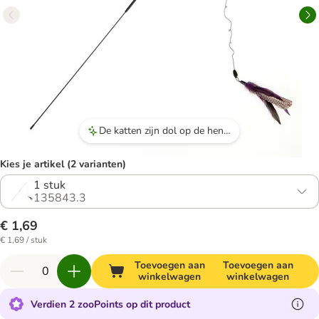
De katten zijn dol op de hengel en zien het als een prooi, wat zorgt voor veel speelplezier.
Kies je artikel (2 varianten)
1 stuk
135843.3
€ 1,69
€ 1,69 / stuk
Toevoegen aan
Toevoegen aan
winkelwagen
winkelwagen
Verdien 2 zooPoints op dit product