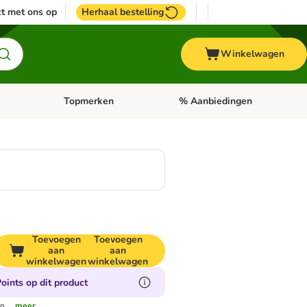
t met ons op
Herhaal bestelling
Winkelwagen
Topmerken
% Aanbiedingen
egorie menu: Vogel
Open categorie menu: Paard
Open categorie menu: Topmerke
Toevoegen
Toevoegen
aan
aan
winkelwagen
winkelwagen
oints op dit product
n.
...meer