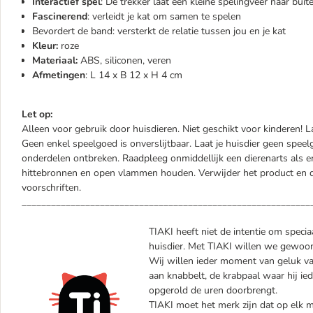
Interactief spel
: De trekker laat een kleine spelingveer naar bui
Fascinerend
: verleidt je kat om samen te spelen
Bevordert de band: versterkt de relatie tussen jou en je kat
Kleur:
roze
Materiaal:
ABS, siliconen, veren
Afmetingen
: L 14 x B 12 x H 4 cm
Let op:
Alleen voor gebruik door huisdieren. Niet geschikt voor kinderen! L
Geen enkel speelgoed is onverslijtbaar. Laat je huisdier geen spe
onderdelen ontbreken. Raadpleeg onmiddellijk een dierenarts als er
hittebronnen en open vlammen houden. Verwijder het product en 
voorschriften.
___________________________________________________________
TIAKI heeft niet de intentie om specia
huisdier. Met TIAKI willen we gewoon 
Wij willen ieder moment van geluk va
aan knabbelt, de krabpaal waar hij ied
opgerold de uren doorbrengt.
TIAKI moet het merk zijn dat op elk mo