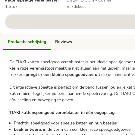
kattenspeeltje verenblaster
1 stuk, Ø 9 cm - Cosma
1 Stuk
Blikdeksel
Productbeschrijving
Reviews
De TIAKI katten speelgoed verenblaster is het ideale speeltje voo
klein roze verenpistool
maakt je niet alleen aan het lachen, maar 
trekker
springt er een kleine speelgoedveer uit
die de aandacht van
Dit interactieve speeltje is perfect om de band tussen jou en je kat
kat
en biedt tegelijkertijd een spannende speelervaring. De TIAKI C
afwisseling en beweging te geven.
TIAKI kattenspeelgoed verenblaster in één oogopslag:
Prachtig speelgoed voor speelse katten en hun baasjes
Leuk ontwerp
: in de vorm van een klein roze speelgoedgeweer