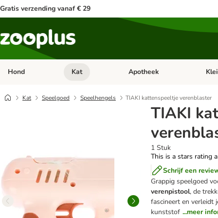
Gratis verzending vanaf € 29
Hond
Kat
Apotheek
Kle
Open categorie menu: Hond
Open categorie menu: Kat
Open 
Kat
Speelgoed
Speelhengels
TIAKI kattenspeeltje verenblaster
TIAKI kat
verenbla
1 Stuk
This is a stars rating 
Schrijf een revie
Grappig speelgoed voo
verenpistool
, de trek
fascineert en verleidt
kunststof
...meer inf