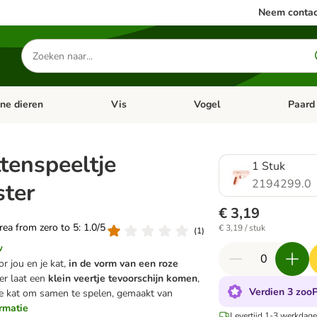
Neem contac
Zoeken
naar
producten
ine dieren
Vis
Vogel
Paard
categorie menu: Apotheek
Open categorie menu: Kleine dieren
Open categorie menu: Vis
Open cat
tenspeeltje
1 Stuk
2194299.0
ster
€ 3,19
area from zero to 5: 1.0/5
€ 3,19 / stuk
(
1
)
w
r jou en je kat,
in de vorm van een roze
ker laat een
klein veertje tevoorschijn komen
,
Verdien 3 zooP
 je kat om samen te spelen, gemaakt van
ormatie
Levertijd 1-3 werkdage