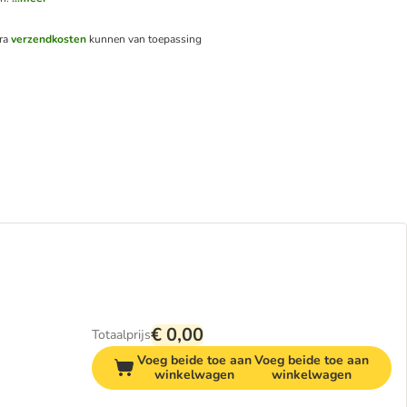
tra
verzendkosten
kunnen van toepassing
€ 0,00
Totaalprijs
Voeg beide toe aan
Voeg beide toe aan
winkelwagen
winkelwagen