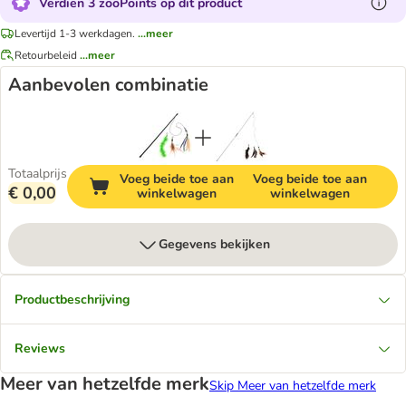
Verdien 3 zooPoints op dit product
Levertijd 1-3 werkdagen.
...meer
Retourbeleid
...meer
Aanbevolen combinatie
Totaalprijs
Voeg beide toe aan
Voeg beide toe aan
€ 0,00
winkelwagen
winkelwagen
Gegevens bekijken
Productbeschrijving
Reviews
Meer van hetzelfde merk
Skip Meer van hetzelfde merk