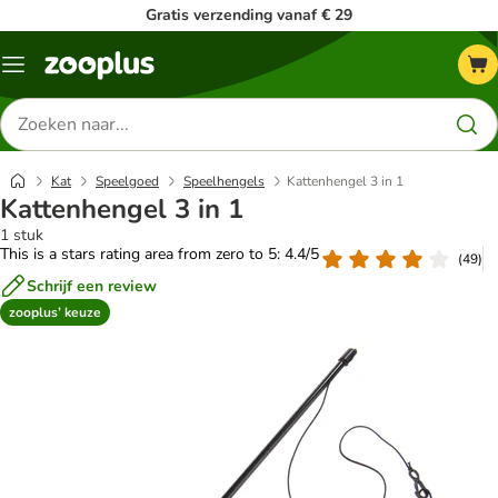
Gratis verzending vanaf € 29
Menu
Zoeken
naar
producten
Kat
Speelgoed
Speelhengels
Kattenhengel 3 in 1
Kattenhengel 3 in 1
1 stuk
This is a stars rating area from zero to 5: 4.4/5
(
49
)
Schrijf een review
zooplus’ keuze