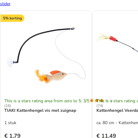
slider
5% korting
This is a stars rating area from zero to 5: 3/5
This is a stars rating 
(
16
)
(
74
)
TIAKI Kattenhengel vis met zuignap
Kattenhengel Veerd
1 stuk
ca. 80 cm - Kattenhe
€ 1,79
€ 11,49