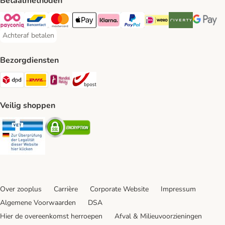
Betaalmethoden
Payconiq Payment Method
Bancontact Payment Method
Mastercard Payment Method
Apple Pay Payment Method
Klarna Payment Method
PayPal Payment Method
iDeal Payment Method
Riverty Payment 
Google P
Achteraf betalen
Achteraf betalen Payment Method
Bezorgdiensten
Dpd Shipping Method
DHL Shipping Method
Mondial Relay Shipping Method
bpost Shipping Method
Veilig shoppen
Security
Security
Over zooplus
Carrière
Corporate Website
Impressum
Algemene Voorwaarden
DSA
Hier de overeenkomst herroepen
Afval & Milieuvoorzieningen